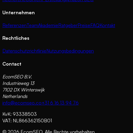
Unternehmen
Referenzen
Team
Akademie
Ratgeber
Preise
FAQ
Kontakt
Rechtliches
Datenschutzrichtlinie
Nutzungsbedingungen
Contact
EcomSEO B.V.
Industrieweg 13
7102 DX Winterswijk
Netherlands
info@ecomseo.co
+31 6 16 13 94 76
KvK: 93338503
VAT: NL866362150B01
©
2026
EcomSEO. Alle Rechte vorbehalten.