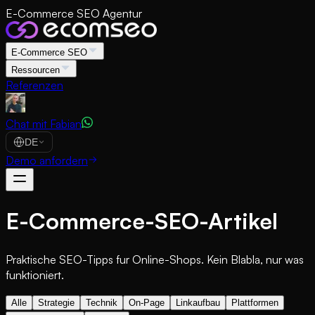
E-Commerce SEO Agentur
E-Commerce SEO
Ressourcen
Referenzen
Chat mit Fabian
DE
Demo anfordern
E-Commerce-SEO-Artikel
Praktische SEO-Tipps fur Online-Shops. Kein Blabla, nur was
funktioniert.
Alle
Strategie
Technik
On-Page
Linkaufbau
Plattformen