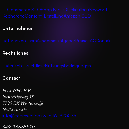
E-Commerce SEO
Shopify SEO
Linkaufbau
Keyword-
Recherche
Content-Erstellung
Amazon SEO
Unternehmen
Referenzen
Team
Akademie
Ratgeber
Preise
FAQ
Kontakt
Rechtliches
Datenschutzrichtlinie
Nutzungsbedingungen
Contact
EcomSEO B.V.
Industrieweg 13
7102 DX Winterswijk
Netherlands
info@ecomseo.co
+31 6 16 13 94 76
KvK: 93338503