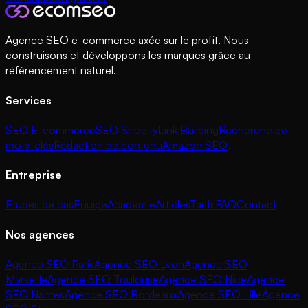
Agence SEO e-commerce axée sur le profit. Nous
construisons et développons les marques grâce au
référencement naturel.
Services
SEO E-commerce
SEO Shopify
Link Building
Recherche de
mots-clés
Rédaction de contenu
Amazon SEO
Entreprise
Études de cas
Équipe
Académie
Articles
Tarifs
FAQ
Contact
Nos agences
Agence SEO Paris
Agence SEO Lyon
Agence SEO
Marseille
Agence SEO Toulouse
Agence SEO Nice
Agence
SEO Nantes
Agence SEO Bordeaux
Agence SEO Lille
Agence