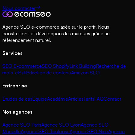
Nous contacter
Agence SEO e-commerce axée sur le profit. Nous
construisons et développons les marques grâce au
référencement naturel.
Services
SEO E-commerce
SEO Shopify
Link Building
Recherche de
mots-clés
Rédaction de contenu
Amazon SEO
Entreprise
Études de cas
Équipe
Académie
Articles
Tarifs
FAQ
Contact
Nos agences
Agence SEO Paris
Agence SEO Lyon
Agence SEO
Marseille
Agence SEO Toulouse
Agence SEO Nice
Agence