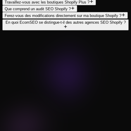
Travaillez-vous avec les boutiques Shopify Plus ?
Que comprend un audit SEO Shopify ?
Ferez-vous des modifications directement sur ma boutique Shopify ?
En quoi EcomSEO se distingue-t-il des autres agences SEO Shopify ?