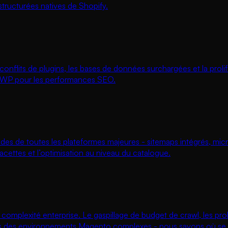
structurées natives de Shopify.
es conflits de plugins, les bases de données surchargées et la pro
k WP pour les performances SEO.
des de toutes les plateformes majeures - sitemaps intégrés, mi
acettes et l’optimisation au niveau du catalogue.
mplexité enterprise. Le gaspillage de budget de crawl, les pro
dans des environnements Magento complexes - nous savons où se