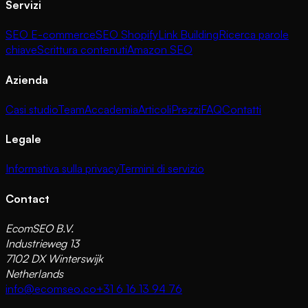
Servizi
SEO E-commerce
SEO Shopify
Link Building
Ricerca parole
chiave
Scrittura contenuti
Amazon SEO
Azienda
Casi studio
Team
Accademia
Articoli
Prezzi
FAQ
Contatti
Legale
Informativa sulla privacy
Termini di servizio
Contact
EcomSEO B.V.
Industrieweg 13
7102 DX Winterswijk
Netherlands
info@ecomseo.co
+31 6 16 13 94 76