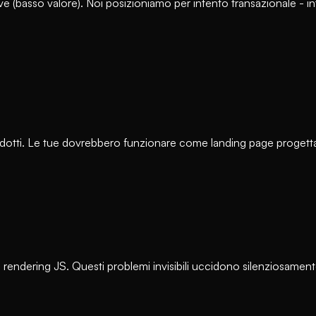
e (basso valore). Noi posizioniamo per intento transazionale - i
rodotti. Le tue dovrebbero funzionare come landing page progett
 rendering JS. Questi problemi invisibili uccidono silenziosament