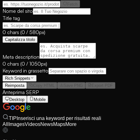
Fetch
Nome del sito
Title tag
0
chars (
0
/
580
px)
Capitalizza titolo
Meta description
0
chars (
0
/
1050
px)
Keyword in grassetto
Rich Snippets
Reimposta
Copy HTML
Save PNG
Export PDF
Anteprima SERP
Desktop
Mobile
TIP
Inserisci una keyword per risultati reali
All
Images
Videos
News
Maps
More