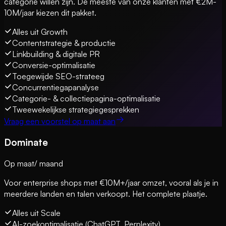
categorie willen zijn. De meeste van onze klanten met €2M-
10M/jaar kiezen dit pakket.
Alles uit Growth
Contentstrategie & productie
Linkbuilding & digitale PR
Conversie-optimalisatie
Toegewijde SEO-strateeg
Concurrentiegapanalyse
Categorie- & collectiepagina-optimalisatie
Tweewekelijkse strategiegesprekken
Vraag een voorstel op maat aan
Dominate
Op maat
/ maand
Voor enterprise shops met €10M+/jaar omzet, vooral als je in
meerdere landen en talen verkoopt. Het complete plaatje.
Alles uit Scale
AI-zoekoptimalisatie (ChatGPT, Perplexity)