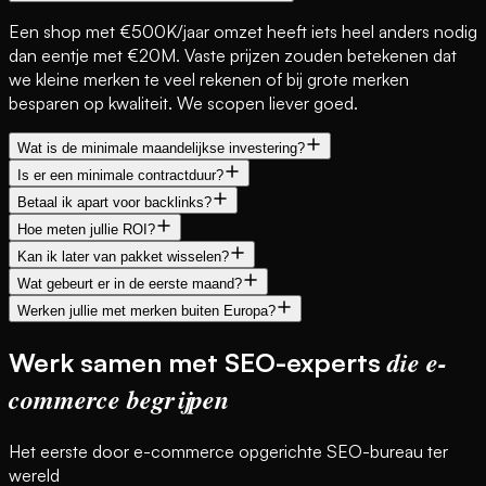
Een shop met €500K/jaar omzet heeft iets heel anders nodig
dan eentje met €20M. Vaste prijzen zouden betekenen dat
we kleine merken te veel rekenen of bij grote merken
besparen op kwaliteit. We scopen liever goed.
Wat is de minimale maandelijkse investering?
Is er een minimale contractduur?
Betaal ik apart voor backlinks?
Hoe meten jullie ROI?
Kan ik later van pakket wisselen?
Wat gebeurt er in de eerste maand?
Werken jullie met merken buiten Europa?
die e-
Werk samen met SEO-experts
commerce begrijpen
Het eerste door e-commerce opgerichte SEO-bureau ter
wereld