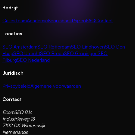
Bedrijf
Cases
Team
Academie
Kennisbank
Prijzen
FAQ
Contact
Locaties
SEO Amsterdam
SEO Rotterdam
SEO Eindhoven
SEO Den
Haag
SEO Utrecht
SEO Breda
SEO Groningen
SEO
Tilburg
SEO Nederland
Juridisch
Privacybeleid
Algemene voorwaarden
Contact
EcomSEO B.V.
Industrieweg 13
7102 DX Winterswijk
Netherlands