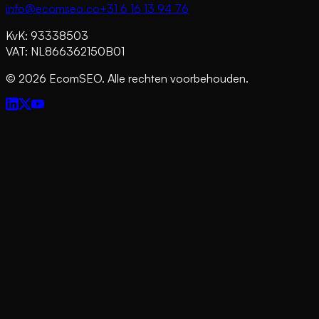
info@ecomseo.co
+31 6 16 13 94 76
KvK: 93338503
VAT: NL866362150B01
©
2026
EcomSEO. Alle rechten voorbehouden.