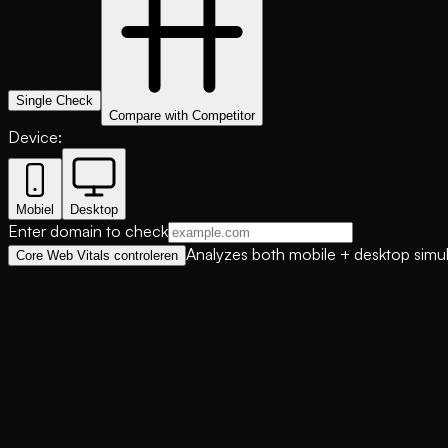
Single Check
Compare with Competitor
Device:
Mobiel
Desktop
Enter domain to check
Analyzes both mobile + desktop simu
Core Web Vitals controleren