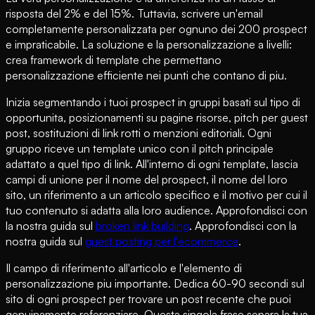
risposta del 2% e del 15%. Tuttavia, scrivere un'email
completamente personalizzata per ognuno dei 200 prospect
e impraticabile. La soluzione e la personalizzazione a livelli:
crea framework di template che permettano
personalizzazione efficiente nei punti che contano di piu.
Inizia segmentando i tuoi prospect in gruppi basati sul tipo di
opportunita, posizionamenti su pagine risorse, pitch per guest
post, sostituzioni di link rotti o menzioni editoriali. Ogni
gruppo riceve un template unico con il pitch principale
adattato a quel tipo di link. All'interno di ogni template, lascia
campi di unione per il nome del prospect, il nome del loro
sito, un riferimento a un articolo specifico e il motivo per cui il
tuo contenuto si adatta alla loro audience. Approfondisci con
la nostra guida sul
broken link building
. Approfondisci con la
nostra guida sul
guest posting per l'ecommerce
.
Il campo di riferimento all'articolo e l'elemento di
personalizzazione piu importante. Dedica 60-90 secondi sul
sito di ogni prospect per trovare un post recente che puoi
genuinamente referenziare. Questa singola frase separa la tua