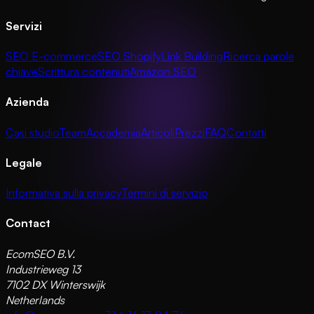
Servizi
SEO E-commerce
SEO Shopify
Link Building
Ricerca parole
chiave
Scrittura contenuti
Amazon SEO
Azienda
Casi studio
Team
Accademia
Articoli
Prezzi
FAQ
Contatti
Legale
Informativa sulla privacy
Termini di servizio
Contact
EcomSEO B.V.
Industrieweg 13
7102 DX Winterswijk
Netherlands