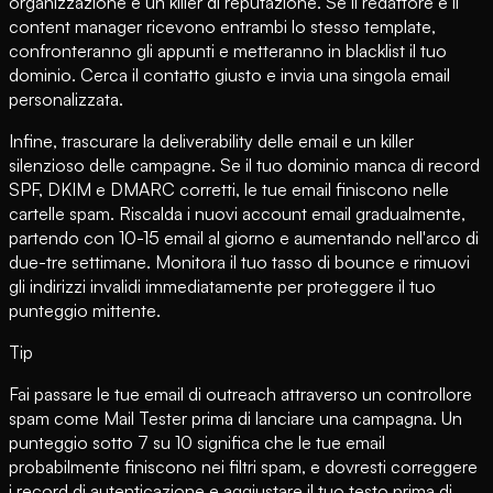
organizzazione e un killer di reputazione. Se il redattore e il
content manager ricevono entrambi lo stesso template,
confronteranno gli appunti e metteranno in blacklist il tuo
dominio. Cerca il contatto giusto e invia una singola email
personalizzata.
Infine, trascurare la deliverability delle email e un killer
silenzioso delle campagne. Se il tuo dominio manca di record
SPF, DKIM e DMARC corretti, le tue email finiscono nelle
cartelle spam. Riscalda i nuovi account email gradualmente,
partendo con 10-15 email al giorno e aumentando nell'arco di
due-tre settimane. Monitora il tuo tasso di bounce e rimuovi
gli indirizzi invalidi immediatamente per proteggere il tuo
punteggio mittente.
Tip
Fai passare le tue email di outreach attraverso un controllore
spam come Mail Tester prima di lanciare una campagna. Un
punteggio sotto 7 su 10 significa che le tue email
probabilmente finiscono nei filtri spam, e dovresti correggere
i record di autenticazione e aggiustare il tuo testo prima di