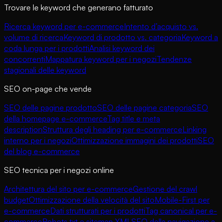
Trovare le keyword che generano fatturato
Ricerca keyword per e-commerce
Intento d’acquisto vs.
volume di ricerca
Keyword di prodotto vs. categoria
Keyword a
coda lunga per i prodotti
Analisi keyword dei
concorrenti
Mappatura keyword per i negozi
Tendenze
stagionali delle keyword
SEO on-page che vende
SEO delle pagine prodotto
SEO delle pagine categoria
SEO
della homepage e-commerce
Tag title e meta
description
Struttura degli heading per e-commerce
Linking
interno per i negozi
Ottimizzazione immagini dei prodotti
SEO
del blog e-commerce
SEO tecnica per i negozi online
Architettura del sito per e-commerce
Gestione del crawl
budget
Ottimizzazione della velocità del sito
Mobile-First per
e-commerce
Dati strutturati per i prodotti
Tag canonical per e-
commerce
Robots.txt e sitemap XML
SEO della navigazione a