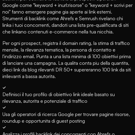
Google come "keyword + inurl:risorse" o "keyword + scrivi per
noi" fanno emergere pagine gia aperte ai link esterni.
Strumenti di backlink come Ahrefs e Semrush rivelano chi
linka i tuoi concorrenti, dandoti una lista pre-qualificata di siti
che linkano contenuti e-commerce nella tua nicchia.
Per ogni prospect, registra il domain rating, la stima di traffico
mensile, la rilevanza tematica, la persona di contatto e
l'indirizzo email. Punta a una lista minima di 100 obiettivi prima
di lanciare una campagna. La qualita conta piu della quantita,
dieci link da blog rilevanti DR 50+ supereranno 100 link da siti
irrilevanti a bassa autorita.
Definisci il tuo profilo di obiettivo link ideale basato su
rilevanza, autorita e potenziale di traffico
Usa gli operatori di ricerca Google per trovare pagine risorse,
roundup e opportunita di guest posting
Analizza i profili backlink dei concorrenti con Ahrefs o