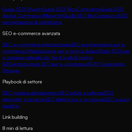
Guida SEO Shopify
Guida SEO WooCommerce
Guida SEO
Adobe Commerce (Magento)
Guida SEO BigCommerce
SEO
per migrazione di piattaforma
SEO e-commerce avanzata
SEO e-commerce internazionale
SEO programmatica per e-
commerce
Ottimizzazione per la ricerca IA
JavaScript SEO per
e-commerce
Analisi dei file di log
A/B testing
SEO
Automazione SEO per e-commerce
SERP Domination
Strategy
Playbook di settore
SEO moda e abbigliamento
SEO salute e bellezza
SEO
alimentari e bevande
SEO elettronica e tecnologia
SEO casa e
giardino
Link building
8 min di lettura