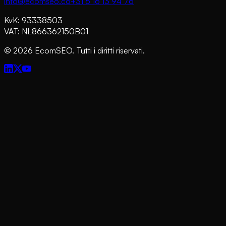
info@ecomseo.co
+31 6 16 13 94 76
KvK: 93338503
VAT: NL866362150B01
©
2026
EcomSEO. Tutti i diritti riservati.