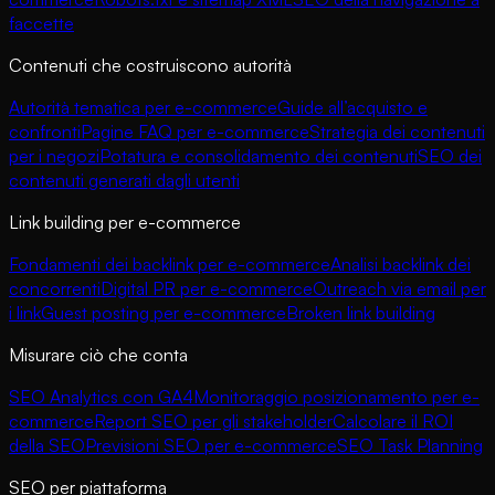
faccette
Contenuti che costruiscono autorità
Autorità tematica per e-commerce
Guide all’acquisto e
confronti
Pagine FAQ per e-commerce
Strategia dei contenuti
per i negozi
Potatura e consolidamento dei contenuti
SEO dei
contenuti generati dagli utenti
Link building per e-commerce
Fondamenti dei backlink per e-commerce
Analisi backlink dei
concorrenti
Digital PR per e-commerce
Outreach via email per
i link
Guest posting per e-commerce
Broken link building
Misurare ciò che conta
SEO Analytics con GA4
Monitoraggio posizionamento per e-
commerce
Report SEO per gli stakeholder
Calcolare il ROI
della SEO
Previsioni SEO per e-commerce
SEO Task Planning
SEO per piattaforma