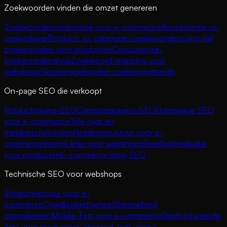
Zoekwoorden vinden die omzet genereren
Zoekwoordenonderzoek voor e-commerce
Koopintentie vs.
zoekvolume
Product- vs. categorie-zoekwoorden
Long-tail
zoekwoorden voor producten
Concurrentie-
zoekwoordanalyse
Zoekwoord-mapping voor
webshops
Seizoensgebonden zoekwoordtrends
On-page SEO die verkoopt
Productpagina-SEO
Categoriepagina-SEO
Homepage SEO
voor e-commerce
Title-tags en
metabeschrijvingen
Headingstructuur voor e-
commerce
Interne links voor webshops
Beeldoptimalisatie
voor producten
E-commerce blog-SEO
Technische SEO voor webshops
Sitearchitectuur voor e-
commerce
Crawlbudgetbeheer
Sitesnelheid
optimaliseren
Mobile-First voor e-commerce
Gestructureerde
data voor producten
Canonical-tags voor e-