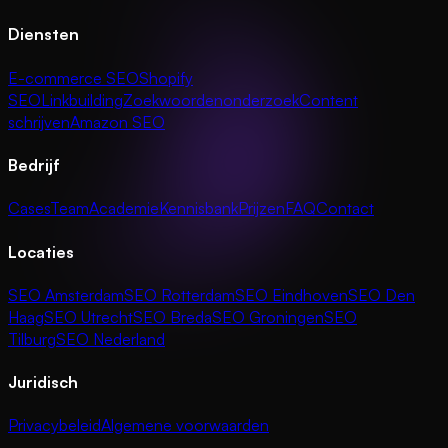
Diensten
E-commerce SEO
Shopify
SEO
Linkbuilding
Zoekwoordenonderzoek
Content
schrijven
Amazon SEO
Bedrijf
Cases
Team
Academie
Kennisbank
Prijzen
FAQ
Contact
Locaties
SEO Amsterdam
SEO Rotterdam
SEO Eindhoven
SEO Den
Haag
SEO Utrecht
SEO Breda
SEO Groningen
SEO
Tilburg
SEO Nederland
Juridisch
Privacybeleid
Algemene voorwaarden