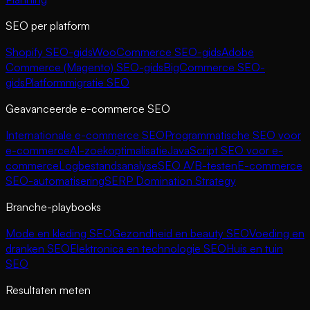
SEO per platform
Shopify SEO-gids
WooCommerce SEO-gids
Adobe
Commerce (Magento) SEO-gids
BigCommerce SEO-
gids
Platformmigratie SEO
Geavanceerde e-commerce SEO
Internationale e-commerce SEO
Programmatische SEO voor
e-commerce
AI-zoekoptimalisatie
JavaScript SEO voor e-
commerce
Logbestandsanalyse
SEO A/B-testen
E-commerce
SEO-automatisering
SERP Domination Strategy
Branche-playbooks
Mode en kleding SEO
Gezondheid en beauty SEO
Voeding en
dranken SEO
Elektronica en technologie SEO
Huis en tuin
SEO
Resultaten meten