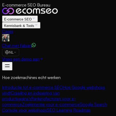
E-commerce SEO Bureau
E-commerce SEO
Kennisbank & Tools
Cases
Chat met Fabian
NL
Vraag een demo aan
Hoe zoekmachines echt werken
Introductie tot e-commerce SEO
Hoe Google webshops
vindt
Crawling en indexering van
productpagina’s
Rankingfactoren voor e-
commerce
Zoekintentie voor e-commerce
Google Search
Console voor webshops
SEO Learning Roadmap