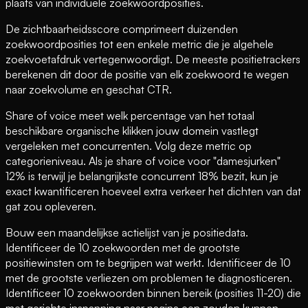
plaats van individuele zoekwoordposities.
De zichtbaarheidsscore comprimeert duizenden
zoekwoordposities tot een enkele metric die je algehele
zoekvoetafdruk vertegenwoordigt. De meeste positietrackers
berekenen dit door de positie van elk zoekwoord te wegen
naar zoekvolume en geschat CTR.
Share of voice meet welk percentage van het totaal
beschikbare organische klikken jouw domein vastlegt
vergeleken met concurrenten. Volg deze metric op
categorieniveau. Als je share of voice voor "damesjurken"
12% is terwijl je belangrijkste concurrent 18% bezit, kun je
exact kwantificeren hoeveel extra verkeer het dichten van dat
gat zou opleveren.
Bouw een maandelijkse actielijst van je positiedata.
Identificeer de 10 zoekwoorden met de grootste
positiewinsten om te begrijpen wat werkt. Identificeer de 10
met de grootste verliezen om problemen te diagnosticeren.
Identificeer 10 zoekwoorden binnen bereik (posities 11-20) die
met gerichte inspanning naar pagina een zouden kunnen