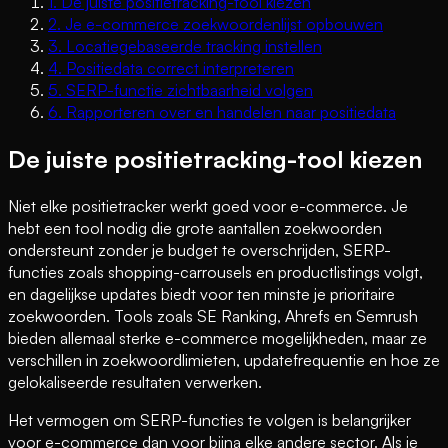
1
.
De juiste positietracking-tool kiezen
2
.
Je e-commerce zoekwoordenlijst opbouwen
3
.
Locatiegebaseerde tracking instellen
4
.
Positiedata correct interpreteren
5
.
SERP-functie zichtbaarheid volgen
6
.
Rapporteren over en handelen naar positiedata
De juiste positietracking-tool kiezen
Niet elke positietracker werkt goed voor e-commerce. Je
hebt een tool nodig die grote aantallen zoekwoorden
ondersteunt zonder je budget te overschrijden, SERP-
functies zoals shopping-carrousels en productlistings volgt,
en dagelijkse updates biedt voor ten minste je prioritaire
zoekwoorden. Tools zoals SE Ranking, Ahrefs en Semrush
bieden allemaal sterke e-commerce mogelijkheden, maar ze
verschillen in zoekwoordlimieten, updatefrequentie en hoe ze
gelokaliseerde resultaten verwerken.
Het vermogen om SERP-functies te volgen is belangrijker
voor e-commerce dan voor bijna elke andere sector. Als je