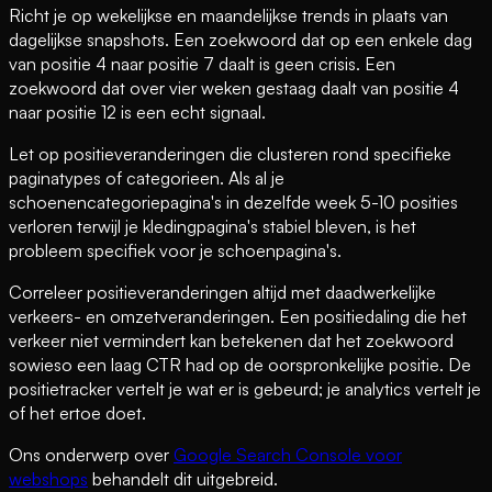
Richt je op wekelijkse en maandelijkse trends in plaats van
dagelijkse snapshots. Een zoekwoord dat op een enkele dag
van positie 4 naar positie 7 daalt is geen crisis. Een
zoekwoord dat over vier weken gestaag daalt van positie 4
naar positie 12 is een echt signaal.
Let op positieveranderingen die clusteren rond specifieke
paginatypes of categorieen. Als al je
schoenencategoriepagina's in dezelfde week 5-10 posities
verloren terwijl je kledingpagina's stabiel bleven, is het
probleem specifiek voor je schoenpagina's.
Correleer positieveranderingen altijd met daadwerkelijke
verkeers- en omzetveranderingen. Een positiedaling die het
verkeer niet vermindert kan betekenen dat het zoekwoord
sowieso een laag CTR had op de oorspronkelijke positie. De
positietracker vertelt je wat er is gebeurd; je analytics vertelt je
of het ertoe doet.
Ons onderwerp over
Google Search Console voor
webshops
behandelt dit uitgebreid.