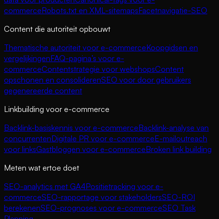
commerce
Robots.txt en XML-sitemaps
Facetnavigatie-SEO
Content die autoriteit opbouwt
Thematische autoriteit voor e-commerce
Koopgidsen en
vergelijkingen
FAQ-pagina’s voor e-
commerce
Contentstrategie voor webshops
Content
opschonen en consolideren
SEO voor door gebruikers
gegenereerde content
Linkbuilding voor e-commerce
Backlink-basiskennis voor e-commerce
Backlink-analyse van
concurrenten
Digitale PR voor e-commerce
E-mailoutreach
voor links
Gastbloggen voor e-commerce
Broken link building
Meten wat ertoe doet
SEO-analytics met GA4
Positietracking voor e-
commerce
SEO-rapportage voor stakeholders
SEO-ROI
berekenen
SEO-prognoses voor e-commerce
SEO Task
Planning