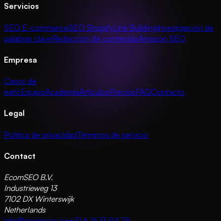
Servicios
SEO E-commerce
SEO Shopify
Link Building
Investigación de
palabras clave
Redacción de contenido
Amazon SEO
Empresa
Casos de
éxito
Equipo
Academia
Artículos
Precios
FAQ
Contacto
Legal
Política de privacidad
Términos de servicio
Contact
EcomSEO B.V.
Industrieweg 13
7102 DX Winterswijk
Netherlands
info@ecomseo.co
+31 6 16 13 94 76