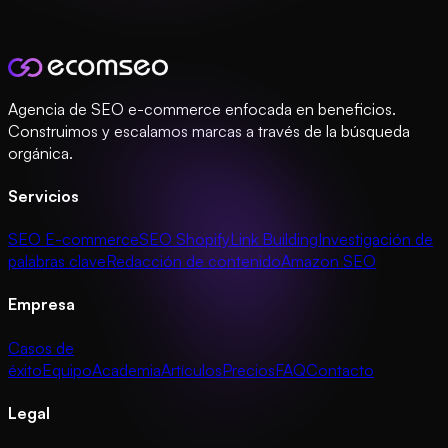
Agencia de SEO e-commerce enfocada en beneficios.
Construimos y escalamos marcas a través de la búsqueda
orgánica.
Servicios
SEO E-commerce
SEO Shopify
Link Building
Investigación de
palabras clave
Redacción de contenido
Amazon SEO
Empresa
Casos de
éxito
Equipo
Academia
Artículos
Precios
FAQ
Contacto
Legal