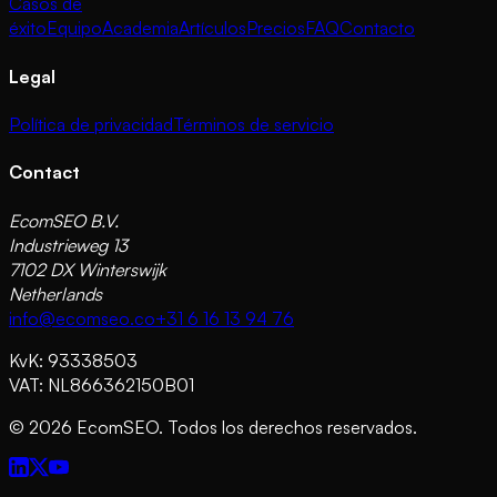
Casos de
éxito
Equipo
Academia
Artículos
Precios
FAQ
Contacto
Legal
Política de privacidad
Términos de servicio
Contact
EcomSEO B.V.
Industrieweg 13
7102 DX Winterswijk
Netherlands
info@ecomseo.co
+31 6 16 13 94 76
KvK: 93338503
VAT: NL866362150B01
©
2026
EcomSEO. Todos los derechos reservados.