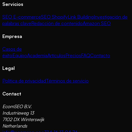
Servicios
SEO E-commerce
SEO Shopify
Link Building
Investigación de
palabras clave
Redacción de contenido
Amazon SEO
Empresa
Casos de
éxito
Equipo
Academia
Artículos
Precios
FAQ
Contacto
Legal
Política de privacidad
Términos de servicio
Contact
EcomSEO B.V.
Industrieweg 13
7102 DX Winterswijk
Netherlands