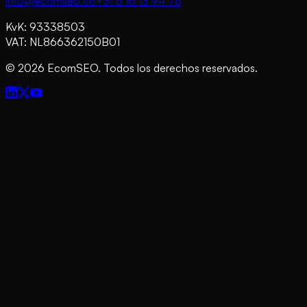
info@ecomseo.co
+31 6 16 13 94 76
KvK: 93338503
VAT: NL866362150B01
©
2026
EcomSEO. Todos los derechos reservados.