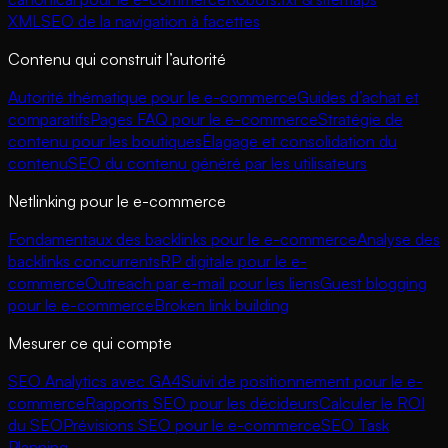
XML
SEO de la navigation à facettes
Contenu qui construit l’autorité
Autorité thématique pour le e-commerce
Guides d’achat et
comparatifs
Pages FAQ pour le e-commerce
Stratégie de
contenu pour les boutiques
Élagage et consolidation du
contenu
SEO du contenu généré par les utilisateurs
Netlinking pour le e-commerce
Fondamentaux des backlinks pour le e-commerce
Analyse des
backlinks concurrents
RP digitale pour le e-
commerce
Outreach par e-mail pour les liens
Guest blogging
pour le e-commerce
Broken link building
Mesurer ce qui compte
SEO Analytics avec GA4
Suivi de positionnement pour le e-
commerce
Rapports SEO pour les décideurs
Calculer le ROI
du SEO
Prévisions SEO pour le e-commerce
SEO Task
Planning