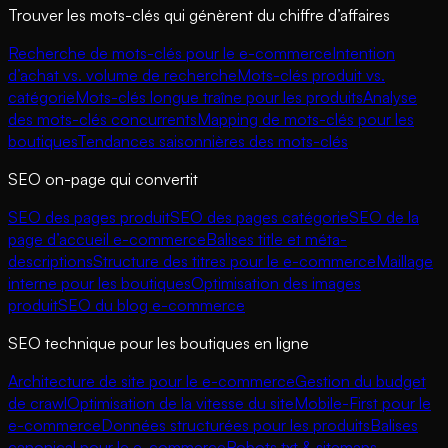
Trouver les mots-clés qui génèrent du chiffre d’affaires
Recherche de mots-clés pour le e-commerce
Intention
d’achat vs. volume de recherche
Mots-clés produit vs.
catégorie
Mots-clés longue traîne pour les produits
Analyse
des mots-clés concurrents
Mapping de mots-clés pour les
boutiques
Tendances saisonnières des mots-clés
SEO on-page qui convertit
SEO des pages produit
SEO des pages catégorie
SEO de la
page d’accueil e-commerce
Balises title et méta-
descriptions
Structure des titres pour le e-commerce
Maillage
interne pour les boutiques
Optimisation des images
produit
SEO du blog e-commerce
SEO technique pour les boutiques en ligne
Architecture de site pour le e-commerce
Gestion du budget
de crawl
Optimisation de la vitesse du site
Mobile-First pour le
e-commerce
Données structurées pour les produits
Balises
canonical pour le e-commerce
Robots.txt & sitemaps