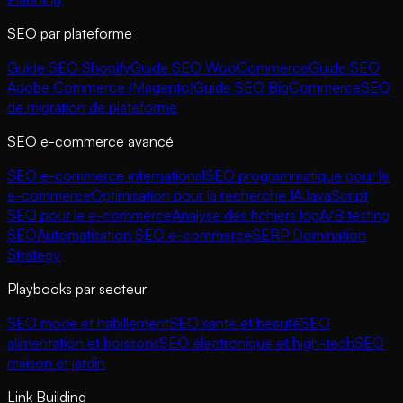
SEO par plateforme
Guide SEO Shopify
Guide SEO WooCommerce
Guide SEO
Adobe Commerce (Magento)
Guide SEO BigCommerce
SEO
de migration de plateforme
SEO e-commerce avancé
SEO e-commerce international
SEO programmatique pour le
e-commerce
Optimisation pour la recherche IA
JavaScript
SEO pour le e-commerce
Analyse des fichiers log
A/B testing
SEO
Automatisation SEO e-commerce
SERP Domination
Strategy
Playbooks par secteur
SEO mode et habillement
SEO santé et beauté
SEO
alimentation et boissons
SEO électronique et high-tech
SEO
maison et jardin
Link Building