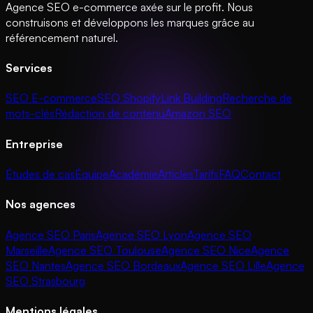
Agence SEO e-commerce axée sur le profit. Nous
construisons et développons les marques grâce au
référencement naturel.
Services
SEO E-commerce
SEO Shopify
Link Building
Recherche de
mots-clés
Rédaction de contenu
Amazon SEO
Entreprise
Études de cas
Équipe
Académie
Articles
Tarifs
FAQ
Contact
Nos agences
Agence SEO Paris
Agence SEO Lyon
Agence SEO
Marseille
Agence SEO Toulouse
Agence SEO Nice
Agence
SEO Nantes
Agence SEO Bordeaux
Agence SEO Lille
Agence
SEO Strasbourg
Mentions légales