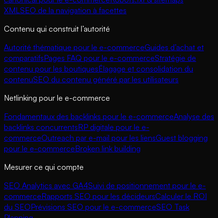
XML
SEO de la navigation à facettes
Contenu qui construit l’autorité
Autorité thématique pour le e-commerce
Guides d’achat et
comparatifs
Pages FAQ pour le e-commerce
Stratégie de
contenu pour les boutiques
Élagage et consolidation du
contenu
SEO du contenu généré par les utilisateurs
Netlinking pour le e-commerce
Fondamentaux des backlinks pour le e-commerce
Analyse des
backlinks concurrents
RP digitale pour le e-
commerce
Outreach par e-mail pour les liens
Guest blogging
pour le e-commerce
Broken link building
Mesurer ce qui compte
SEO Analytics avec GA4
Suivi de positionnement pour le e-
commerce
Rapports SEO pour les décideurs
Calculer le ROI
du SEO
Prévisions SEO pour le e-commerce
SEO Task
Planning