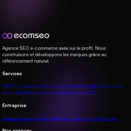
Agence SEO e-commerce axée sur le profit. Nous
construisons et développons les marques grâce au
référencement naturel.
Services
SEO E-commerce
SEO Shopify
Link Building
Recherche de
mots-clés
Rédaction de contenu
Amazon SEO
Entreprise
Études de cas
Équipe
Académie
Articles
Tarifs
FAQ
Contact
Nos agences