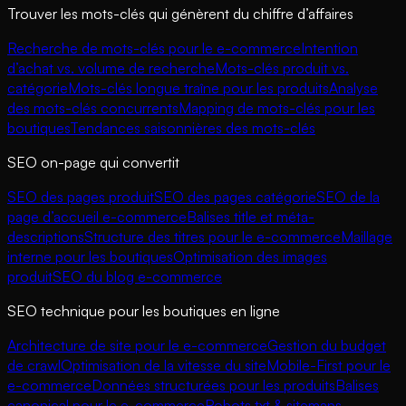
Trouver les mots-clés qui génèrent du chiffre d’affaires
Recherche de mots-clés pour le e-commerce
Intention
d’achat vs. volume de recherche
Mots-clés produit vs.
catégorie
Mots-clés longue traîne pour les produits
Analyse
des mots-clés concurrents
Mapping de mots-clés pour les
boutiques
Tendances saisonnières des mots-clés
SEO on-page qui convertit
SEO des pages produit
SEO des pages catégorie
SEO de la
page d’accueil e-commerce
Balises title et méta-
descriptions
Structure des titres pour le e-commerce
Maillage
interne pour les boutiques
Optimisation des images
produit
SEO du blog e-commerce
SEO technique pour les boutiques en ligne
Architecture de site pour le e-commerce
Gestion du budget
de crawl
Optimisation de la vitesse du site
Mobile-First pour le
e-commerce
Données structurées pour les produits
Balises
canonical pour le e-commerce
Robots.txt & sitemaps