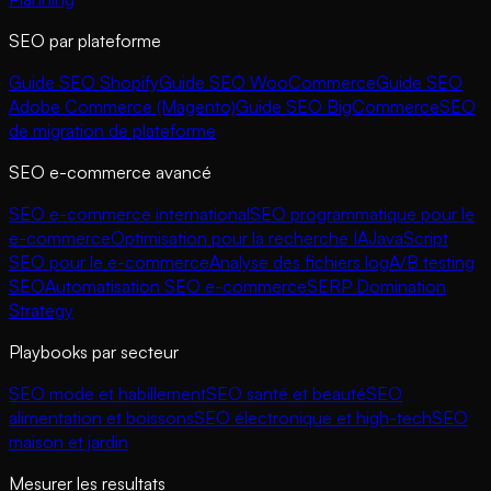
SEO par plateforme
Guide SEO Shopify
Guide SEO WooCommerce
Guide SEO
Adobe Commerce (Magento)
Guide SEO BigCommerce
SEO
de migration de plateforme
SEO e-commerce avancé
SEO e-commerce international
SEO programmatique pour le
e-commerce
Optimisation pour la recherche IA
JavaScript
SEO pour le e-commerce
Analyse des fichiers log
A/B testing
SEO
Automatisation SEO e-commerce
SERP Domination
Strategy
Playbooks par secteur
SEO mode et habillement
SEO santé et beauté
SEO
alimentation et boissons
SEO électronique et high-tech
SEO
maison et jardin
Mesurer les resultats