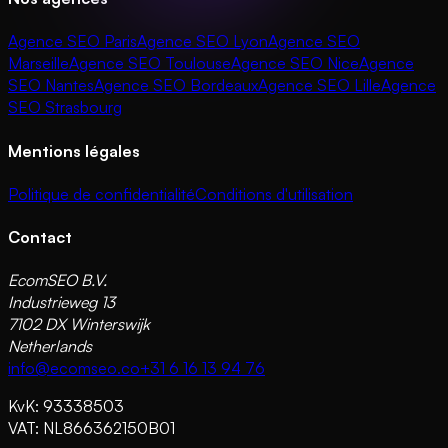
Agence SEO Paris
Agence SEO Lyon
Agence SEO
Marseille
Agence SEO Toulouse
Agence SEO Nice
Agence
SEO Nantes
Agence SEO Bordeaux
Agence SEO Lille
Agence
SEO Strasbourg
Mentions légales
Politique de confidentialité
Conditions d'utilisation
Contact
EcomSEO B.V.
Industrieweg 13
7102 DX Winterswijk
Netherlands
info@ecomseo.co
+31 6 16 13 94 76
KvK: 93338503
VAT: NL866362150B01