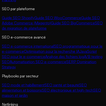
SEO par plateforme
Guide SEO Shopify
Guide SEO WooCommerce
Guide SEO
Adobe Commerce (Magento)
Guide SEO BigCommerce
SEO
de migration de plateforme
SEO e-commerce avancé
SEO e-commerce international
SEO programmatique pour le
e-commerce
Optimisation pour la recherche IA
JavaScript
SEO pour le e-commerce
Analyse des fichiers log
A/B testing
SEO
Automatisation SEO e-commerce
SERP Domination
Strategy
Playbooks par secteur
SEO mode et habillement
SEO santé et beauté
SEO
alimentation et boissons
SEO électronique et high-tech
SEO
maison et jardin
Netlinking