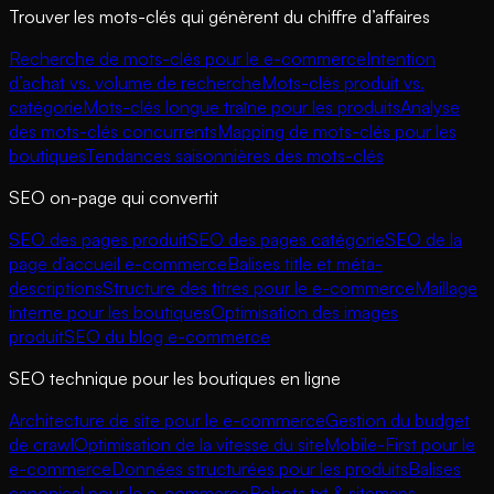
Trouver les mots-clés qui génèrent du chiffre d’affaires
Recherche de mots-clés pour le e-commerce
Intention
d’achat vs. volume de recherche
Mots-clés produit vs.
catégorie
Mots-clés longue traîne pour les produits
Analyse
des mots-clés concurrents
Mapping de mots-clés pour les
boutiques
Tendances saisonnières des mots-clés
SEO on-page qui convertit
SEO des pages produit
SEO des pages catégorie
SEO de la
page d’accueil e-commerce
Balises title et méta-
descriptions
Structure des titres pour le e-commerce
Maillage
interne pour les boutiques
Optimisation des images
produit
SEO du blog e-commerce
SEO technique pour les boutiques en ligne
Architecture de site pour le e-commerce
Gestion du budget
de crawl
Optimisation de la vitesse du site
Mobile-First pour le
e-commerce
Données structurées pour les produits
Balises
canonical pour le e-commerce
Robots.txt & sitemaps