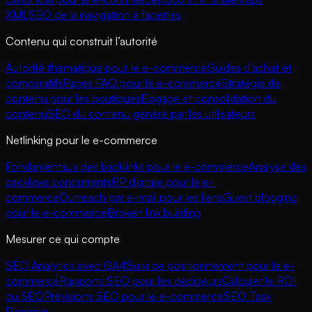
XML
SEO de la navigation à facettes
Contenu qui construit l’autorité
Autorité thématique pour le e-commerce
Guides d’achat et
comparatifs
Pages FAQ pour le e-commerce
Stratégie de
contenu pour les boutiques
Élagage et consolidation du
contenu
SEO du contenu généré par les utilisateurs
Netlinking pour le e-commerce
Fondamentaux des backlinks pour le e-commerce
Analyse des
backlinks concurrents
RP digitale pour le e-
commerce
Outreach par e-mail pour les liens
Guest blogging
pour le e-commerce
Broken link building
Mesurer ce qui compte
SEO Analytics avec GA4
Suivi de positionnement pour le e-
commerce
Rapports SEO pour les décideurs
Calculer le ROI
du SEO
Prévisions SEO pour le e-commerce
SEO Task
Planning