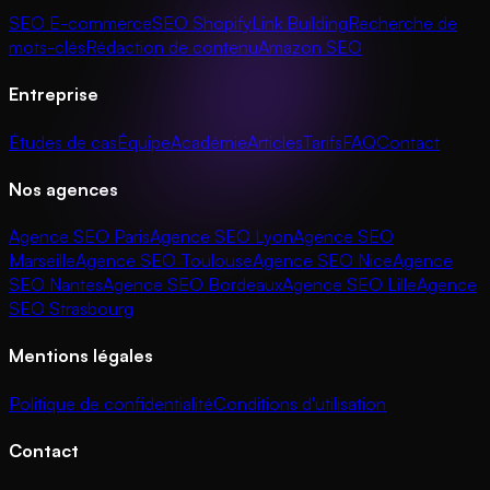
SEO E-commerce
SEO Shopify
Link Building
Recherche de
mots-clés
Rédaction de contenu
Amazon SEO
Entreprise
Études de cas
Équipe
Académie
Articles
Tarifs
FAQ
Contact
Nos agences
Agence SEO Paris
Agence SEO Lyon
Agence SEO
Marseille
Agence SEO Toulouse
Agence SEO Nice
Agence
SEO Nantes
Agence SEO Bordeaux
Agence SEO Lille
Agence
SEO Strasbourg
Mentions légales
Politique de confidentialité
Conditions d'utilisation
Contact