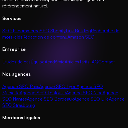
référencement naturel.
Services
SEO E-commerce
SEO Shopify
Link Building
Recherche de
mots-clés
Rédaction de contenu
Amazon SEO
Entreprise
Études de cas
Équipe
Académie
Articles
Tarifs
FAQ
Contact
Nos agences
Agence SEO Paris
Agence SEO Lyon
Agence SEO
Marseille
Agence SEO Toulouse
Agence SEO Nice
Agence
SEO Nantes
Agence SEO Bordeaux
Agence SEO Lille
Agence
SEO Strasbourg
Mentions légales