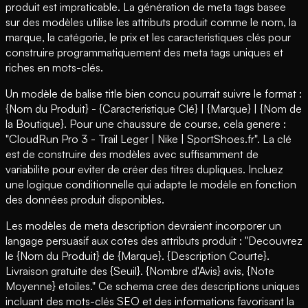
produit est impraticable. La génération de meta tags basee
sur des modèles utilise les attributs produit comme le nom, la
marque, la catégorie, le prix et les caracteristiques clés pour
construire programmatiquement des meta tags uniques et
riches en mots-clés.
Un modèle de balise title bien concu pourrait suivre le format :
{Nom du Produit} - {Caracteristique Clé} | {Marque} | {Nom de
la Boutique}. Pour une chaussure de course, cela genere :
"CloudRun Pro 3 - Trail Leger | Nike | SportShoes.fr". La clé
est de construire des modèles avec suffisamment de
variabilite pour eviter de créer des titres dupliques. Incluez
une logique conditionnelle qui adapte le modèle en fonction
des données produit disponibles.
Les modèles de meta description devraient incorporer un
langage persuasif aux cotes des attributs produit : "Decouvrez
le {Nom du Produit} de {Marque}. {Description Courte}.
Livraison gratuite des {Seuil}. {Nombre d'Avis} avis, {Note
Moyenne} etoiles." Ce schema cree des descriptions uniques
incluant des mots-clés SEO et des informations favorisant la