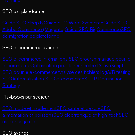
SEO par plateforme
Guide SEO Shopify
Guide SEO WooCommerce
Guide SEO
Adobe Commerce (Magento)
Guide SEO BigCommerce
SEO
de migration de plateforme
SEO e-commerce avancé
SEO e-commerce international
SEO programmatique pour le
e-commerce
Optimisation pour la recherche IA
JavaScript
SEO pour le e-commerce
Analyse des fichiers log
A/B testing
SEO
Automatisation SEO e-commerce
SERP Domination
Strategy
Playbooks par secteur
SEO mode et habillement
SEO santé et beauté
SEO
alimentation et boissons
SEO électronique et high-tech
SEO
maison et jardin
SEO avance