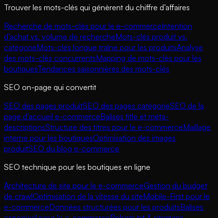
Trouver les mots-clés qui génèrent du chiffre d’affaires
Recherche de mots-clés pour le e-commerce
Intention
d’achat vs. volume de recherche
Mots-clés produit vs.
catégorie
Mots-clés longue traîne pour les produits
Analyse
des mots-clés concurrents
Mapping de mots-clés pour les
boutiques
Tendances saisonnières des mots-clés
SEO on-page qui convertit
SEO des pages produit
SEO des pages catégorie
SEO de la
page d’accueil e-commerce
Balises title et méta-
descriptions
Structure des titres pour le e-commerce
Maillage
interne pour les boutiques
Optimisation des images
produit
SEO du blog e-commerce
SEO technique pour les boutiques en ligne
Architecture de site pour le e-commerce
Gestion du budget
de crawl
Optimisation de la vitesse du site
Mobile-First pour le
e-commerce
Données structurées pour les produits
Balises
canonical pour le e-commerce
Robots.txt & sitemaps