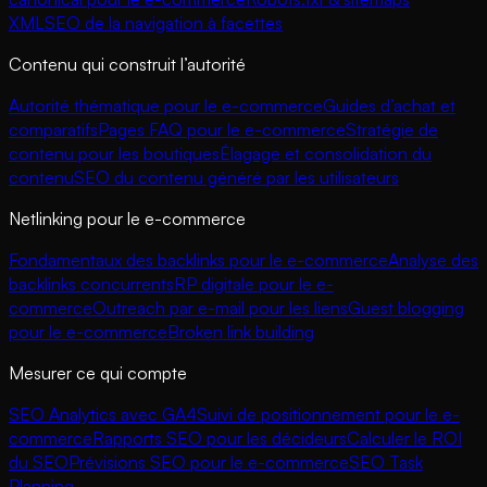
XML
SEO de la navigation à facettes
Contenu qui construit l’autorité
Autorité thématique pour le e-commerce
Guides d’achat et
comparatifs
Pages FAQ pour le e-commerce
Stratégie de
contenu pour les boutiques
Élagage et consolidation du
contenu
SEO du contenu généré par les utilisateurs
Netlinking pour le e-commerce
Fondamentaux des backlinks pour le e-commerce
Analyse des
backlinks concurrents
RP digitale pour le e-
commerce
Outreach par e-mail pour les liens
Guest blogging
pour le e-commerce
Broken link building
Mesurer ce qui compte
SEO Analytics avec GA4
Suivi de positionnement pour le e-
commerce
Rapports SEO pour les décideurs
Calculer le ROI
du SEO
Prévisions SEO pour le e-commerce
SEO Task
Planning