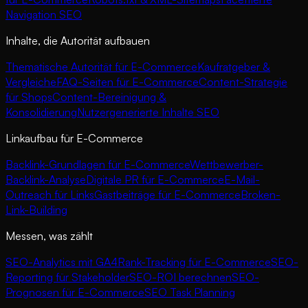
Navigation SEO
Inhalte, die Autorität aufbauen
Thematische Autorität für E-Commerce
Kaufratgeber &
Vergleiche
FAQ-Seiten für E-Commerce
Content-Strategie
für Shops
Content-Bereinigung &
Konsolidierung
Nutzergenerierte Inhalte SEO
Linkaufbau für E-Commerce
Backlink-Grundlagen für E-Commerce
Wettbewerber-
Backlink-Analyse
Digitale PR für E-Commerce
E-Mail-
Outreach für Links
Gastbeiträge für E-Commerce
Broken-
Link-Building
Messen, was zählt
SEO-Analytics mit GA4
Rank-Tracking für E-Commerce
SEO-
Reporting für Stakeholder
SEO-ROI berechnen
SEO-
Prognosen für E-Commerce
SEO Task Planning