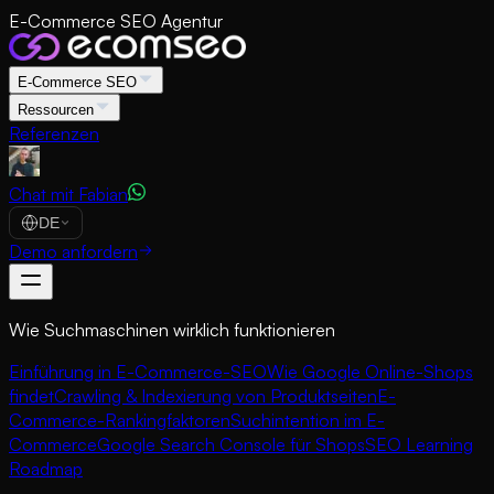
E-Commerce SEO Agentur
E-Commerce SEO
Ressourcen
Referenzen
Chat mit Fabian
DE
Demo anfordern
Wie Suchmaschinen wirklich funktionieren
Einführung in E-Commerce-SEO
Wie Google Online-Shops
findet
Crawling & Indexierung von Produktseiten
E-
Commerce-Rankingfaktoren
Suchintention im E-
Commerce
Google Search Console für Shops
SEO Learning
Roadmap