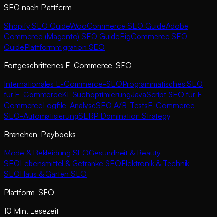
SEO nach Plattform
Shopify SEO Guide
WooCommerce SEO Guide
Adobe
Commerce (Magento) SEO Guide
BigCommerce SEO
Guide
Plattformmigration SEO
Fortgeschrittenes E-Commerce-SEO
Internationales E-Commerce-SEO
Programmatisches SEO
für E-Commerce
KI-Suchoptimierung
JavaScript SEO für E-
Commerce
Logfile-Analyse
SEO A/B-Tests
E-Commerce-
SEO-Automatisierung
SERP Domination Strategy
Branchen-Playbooks
Mode & Bekleidung SEO
Gesundheit & Beauty
SEO
Lebensmittel & Getränke SEO
Elektronik & Technik
SEO
Haus & Garten SEO
Plattform-SEO
10 Min. Lesezeit