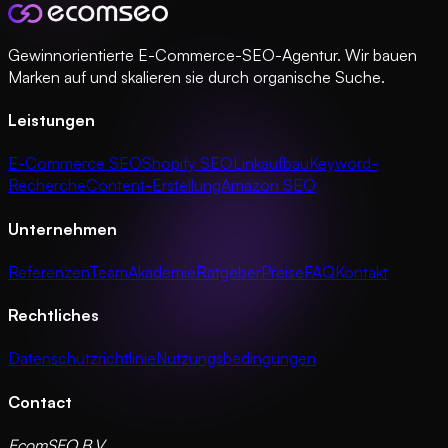
Gewinnorientierte E-Commerce-SEO-Agentur. Wir bauen
Marken auf und skalieren sie durch organische Suche.
Leistungen
E-Commerce SEO
Shopify SEO
Linkaufbau
Keyword-
Recherche
Content-Erstellung
Amazon SEO
Unternehmen
Referenzen
Team
Akademie
Ratgeber
Preise
FAQ
Kontakt
Rechtliches
Datenschutzrichtlinie
Nutzungsbedingungen
Contact
EcomSEO B.V.