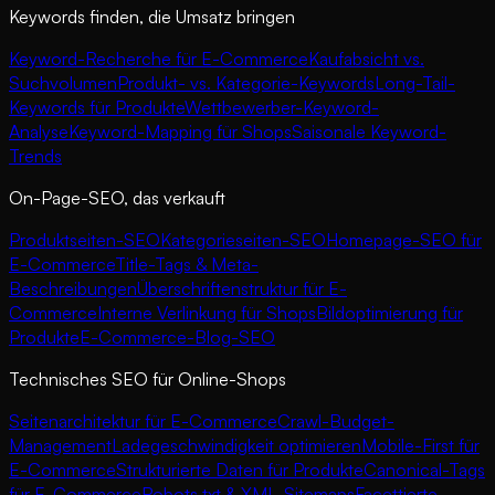
Keywords finden, die Umsatz bringen
Keyword-Recherche für E-Commerce
Kaufabsicht vs.
Suchvolumen
Produkt- vs. Kategorie-Keywords
Long-Tail-
Keywords für Produkte
Wettbewerber-Keyword-
Analyse
Keyword-Mapping für Shops
Saisonale Keyword-
Trends
On-Page-SEO, das verkauft
Produktseiten-SEO
Kategorieseiten-SEO
Homepage-SEO für
E-Commerce
Title-Tags & Meta-
Beschreibungen
Überschriftenstruktur für E-
Commerce
Interne Verlinkung für Shops
Bildoptimierung für
Produkte
E-Commerce-Blog-SEO
Technisches SEO für Online-Shops
Seitenarchitektur für E-Commerce
Crawl-Budget-
Management
Ladegeschwindigkeit optimieren
Mobile-First für
E-Commerce
Strukturierte Daten für Produkte
Canonical-Tags
für E-Commerce
Robots.txt & XML-Sitemaps
Facettierte