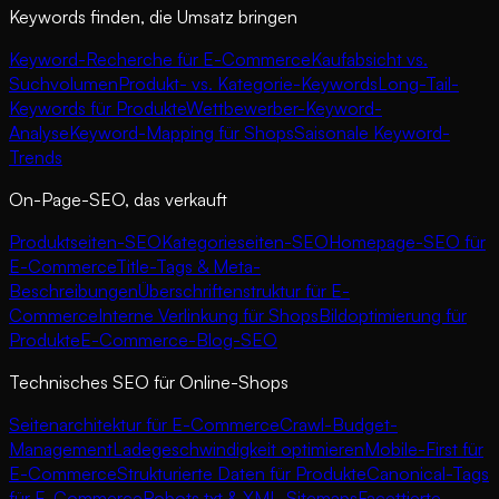
Keywords finden, die Umsatz bringen
Keyword-Recherche für E-Commerce
Kaufabsicht vs.
Suchvolumen
Produkt- vs. Kategorie-Keywords
Long-Tail-
Keywords für Produkte
Wettbewerber-Keyword-
Analyse
Keyword-Mapping für Shops
Saisonale Keyword-
Trends
On-Page-SEO, das verkauft
Produktseiten-SEO
Kategorieseiten-SEO
Homepage-SEO für
E-Commerce
Title-Tags & Meta-
Beschreibungen
Überschriftenstruktur für E-
Commerce
Interne Verlinkung für Shops
Bildoptimierung für
Produkte
E-Commerce-Blog-SEO
Technisches SEO für Online-Shops
Seitenarchitektur für E-Commerce
Crawl-Budget-
Management
Ladegeschwindigkeit optimieren
Mobile-First für
E-Commerce
Strukturierte Daten für Produkte
Canonical-Tags
für E-Commerce
Robots.txt & XML-Sitemaps
Facettierte