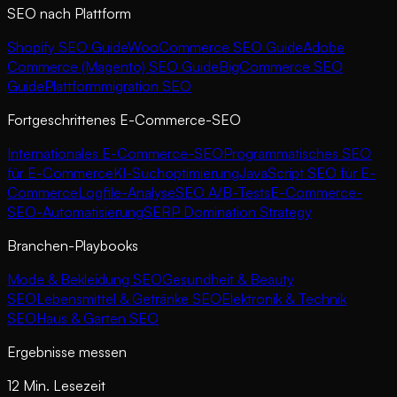
SEO nach Plattform
Shopify SEO Guide
WooCommerce SEO Guide
Adobe
Commerce (Magento) SEO Guide
BigCommerce SEO
Guide
Plattformmigration SEO
Fortgeschrittenes E-Commerce-SEO
Internationales E-Commerce-SEO
Programmatisches SEO
für E-Commerce
KI-Suchoptimierung
JavaScript SEO für E-
Commerce
Logfile-Analyse
SEO A/B-Tests
E-Commerce-
SEO-Automatisierung
SERP Domination Strategy
Branchen-Playbooks
Mode & Bekleidung SEO
Gesundheit & Beauty
SEO
Lebensmittel & Getränke SEO
Elektronik & Technik
SEO
Haus & Garten SEO
Ergebnisse messen
12 Min. Lesezeit