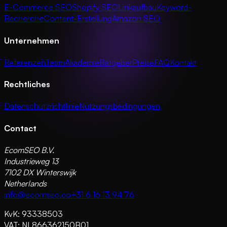
E-Commerce SEO
Shopify SEO
Linkaufbau
Keyword-
Recherche
Content-Erstellung
Amazon SEO
Unternehmen
Referenzen
Team
Akademie
Ratgeber
Preise
FAQ
Kontakt
Rechtliches
Datenschutzrichtlinie
Nutzungsbedingungen
Contact
EcomSEO B.V.
Industrieweg 13
7102 DX Winterswijk
Netherlands
info@ecomseo.co
+31 6 16 13 94 76
KvK: 93338503
VAT: NL866362150B01