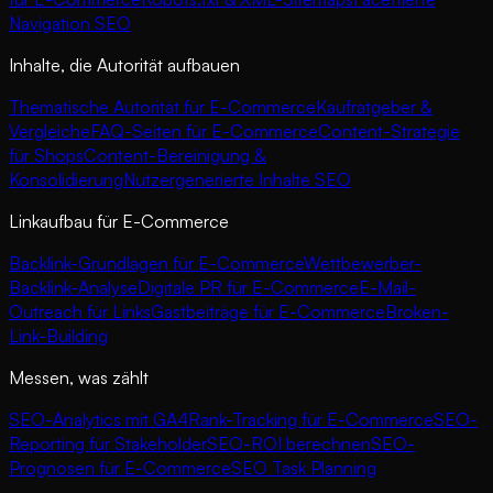
Navigation SEO
Inhalte, die Autorität aufbauen
Thematische Autorität für E-Commerce
Kaufratgeber &
Vergleiche
FAQ-Seiten für E-Commerce
Content-Strategie
für Shops
Content-Bereinigung &
Konsolidierung
Nutzergenerierte Inhalte SEO
Linkaufbau für E-Commerce
Backlink-Grundlagen für E-Commerce
Wettbewerber-
Backlink-Analyse
Digitale PR für E-Commerce
E-Mail-
Outreach für Links
Gastbeiträge für E-Commerce
Broken-
Link-Building
Messen, was zählt
SEO-Analytics mit GA4
Rank-Tracking für E-Commerce
SEO-
Reporting für Stakeholder
SEO-ROI berechnen
SEO-
Prognosen für E-Commerce
SEO Task Planning