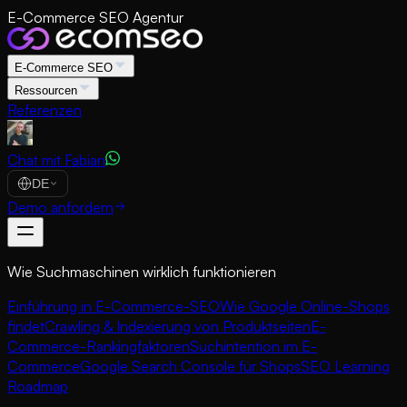
E-Commerce SEO Agentur
E-Commerce SEO
Ressourcen
Referenzen
Chat mit Fabian
DE
Demo anfordern
Wie Suchmaschinen wirklich funktionieren
Einführung in E-Commerce-SEO
Wie Google Online-Shops
findet
Crawling & Indexierung von Produktseiten
E-
Commerce-Rankingfaktoren
Suchintention im E-
Commerce
Google Search Console für Shops
SEO Learning
Roadmap