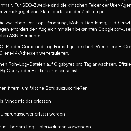
halt. Fur SEO-Zwecke sind die kritischen Felder der User-Agent
er zuruckgegebene Statuscode und der Zeitstempel.
 die zwischen Desktop-Rendering, Mobile-Rendering, Bild-Crawli
gen erfordert den Abgleich mit allen bekannten Googlebot-User-
chten ASN-Bereichen.
LF) oder Combined Log Format gespeichert. Wenn Ihre E-Comm
lient-IP-Adressen weiterzuleiten.
 Roh-Log-Dateien auf Gigabytes pro Tag anwachsen. Effiziente
BigQuery oder Elasticsearch einspeist.
en filtern, um falsche Bots auszuschlie?en
s Mindestfelder erfassen
Ursprungsserver erfasst werden
hops mit hohem Log-Datenvolumen verwenden