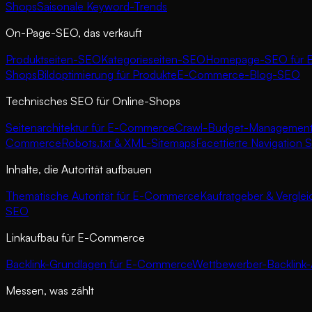
Shops
Saisonale Keyword-Trends
On-Page-SEO, das verkauft
Produktseiten-SEO
Kategorieseiten-SEO
Homepage-SEO für 
Shops
Bildoptimierung für Produkte
E-Commerce-Blog-SEO
Technisches SEO für Online-Shops
Seitenarchitektur für E-Commerce
Crawl-Budget-Managemen
Commerce
Robots.txt & XML-Sitemaps
Facettierte Navigation
Inhalte, die Autorität aufbauen
Thematische Autorität für E-Commerce
Kaufratgeber & Vergle
SEO
Linkaufbau für E-Commerce
Backlink-Grundlagen für E-Commerce
Wettbewerber-Backlink-
Messen, was zählt