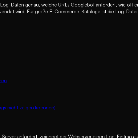
g-Daten genau, welche URLs Googlebot anfordert, wie oft er zu
ndet wird. Fur gro?e E-Commerce-Kataloge ist die Log-Datei-
ren
ogs nicht zeigen koennen)
erver anfordert, zeichnet der Webserver einen Log-Eintrag auf