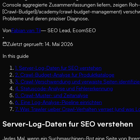
Console aggregierte Zusammenfassungen liefern, zeigen Roh-Lo
[Crawl-Budget](/academy/crawl-budget-management) verschwe
Probleme und deren praziser Diagnose.
Von
Fabian van Til
— SEO Lead, EcomSEO
·
Zuletzt geprueft
:
14. Mai 2026
In this guide
1
.
Server-Log-Daten fur SEO verstehen
2
.
Crawl-Budget-Analyse fur Produktkataloge
3
.
Crawl-Verschwendung und verwaiste Seiten identifizie
4
.
Statuscode-Analyse und Fehlererkennung
5
.
Crawl-Muster- und Zeitanalyse
6
.
Eine Log-Analyse-Pipeline einrichten
7
.
Was Trawler ueber Crawl-Verhalten verraet (und was L
Server-Log-Daten fur SEO verstehen
Jedes Mal, wenn ein Suchmaschinen-Bot eine Seite von Ihrem S