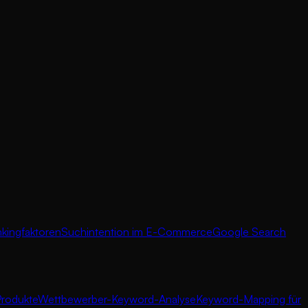
ingfaktoren
Suchintention im E-Commerce
Google Search
Produkte
Wettbewerber-Keyword-Analyse
Keyword-Mapping für