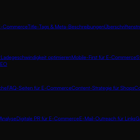
E-Commerce
Title-Tags & Meta-Beschreibungen
Überschriftenst
t
Ladegeschwindigkeit optimieren
Mobile-First für E-Commerce
S
 SEO
iche
FAQ-Seiten für E-Commerce
Content-Strategie für Shops
Co
Analyse
Digitale PR für E-Commerce
E-Mail-Outreach für Links
G