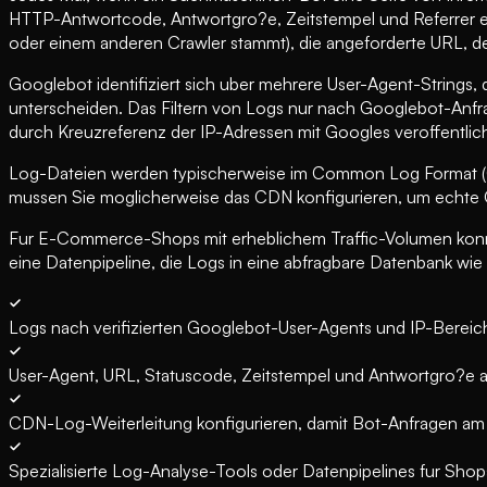
HTTP-Antwortcode, Antwortgro?e, Zeitstempel und Referrer ent
oder einem anderen Crawler stammt), die angeforderte URL, d
Googlebot identifiziert sich uber mehrere User-Agent-Strings,
unterscheiden. Das Filtern von Logs nur nach Googlebot-Anfra
durch Kreuzreferenz der IP-Adressen mit Googles veroffentli
Log-Dateien werden typischerweise im Common Log Format (C
mussen Sie moglicherweise das CDN konfigurieren, um echte C
Fur E-Commerce-Shops mit erheblichem Traffic-Volumen konnen
eine Datenpipeline, die Logs in eine abfragbare Datenbank wie 
Logs nach verifizierten Googlebot-User-Agents und IP-Bereich
User-Agent, URL, Statuscode, Zeitstempel und Antwortgro?e al
CDN-Log-Weiterleitung konfigurieren, damit Bot-Anfragen am 
Spezialisierte Log-Analyse-Tools oder Datenpipelines fur S