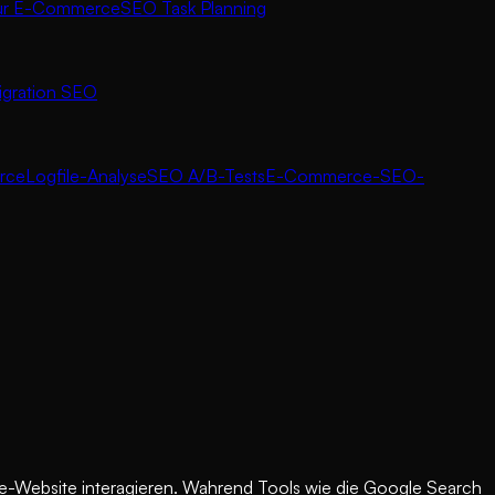
ür E-Commerce
SEO Task Planning
igration SEO
rce
Logfile-Analyse
SEO A/B-Tests
E-Commerce-SEO-
ce-Website interagieren. Wahrend Tools wie die Google Search