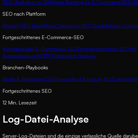
SEO-Analytics mit GA4
Rank-Tracking für E-Commerce
SEO-Rep
SEO nach Plattform
Shopify SEO Guide
WooCommerce SEO Guide
Adobe Commer
Fortgeschrittenes E-Commerce-SEO
Internationales E-Commerce-SEO
Programmatisches SEO fü
Automatisierung
SERP Domination Strategy
Branchen-Playbooks
Mode & Bekleidung SEO
Gesundheit & Beauty SEO
Lebensmitt
Fortgeschrittenes SEO
12 Min. Lesezeit
Log-Datei-Analyse
Server-Log-Dateien sind die einzige verlassliche Quelle daru