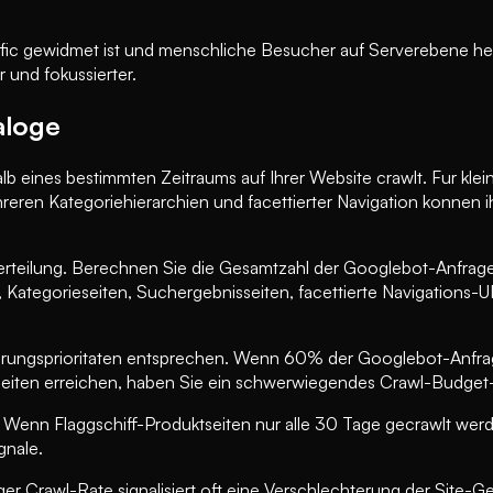
fic gewidmet ist und menschliche Besucher auf Serverebene hera
 und fokussierter.
aloge
lb eines bestimmten Zeitraums auf Ihrer Website crawlt. Fur klei
en Kategoriehierarchien und facettierter Navigation konnen i
Verteilung. Berechnen Sie die Gesamtzahl der Googlebot-Anfrag
Kategorieseiten, Suchergebnisseiten, facettierte Navigations-URL
xierungsprioritaten entsprechen. Wenn 60% der Googlebot-Anfrag
seiten erreichen, haben Sie ein schwerwiegendes Crawl-Budget
. Wenn Flaggschiff-Produktseiten nur alle 30 Tage gecrawlt wer
gnale.
ger Crawl-Rate signalisiert oft eine Verschlechterung der Site-G