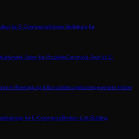
ruktur für E-Commerce
Interne Verlinkung für
trukturierte Daten für Produkte
Canonical-Tags für E-
ntent-Bereinigung & Konsolidierung
Nutzergenerierte Inhalte
astbeiträge für E-Commerce
Broken-Link-Building