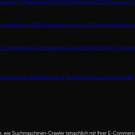
orting für Stakeholder
SEO-ROI berechnen
SEO-Prognosen f
ce (Magento) SEO Guide
BigCommerce SEO Guide
Plattformm
r E-Commerce
KI-Suchoptimierung
JavaScript SEO für E-Comme
el & Getränke SEO
Elektronik & Technik SEO
Haus & Garten SEO
ber, wie Suchmaschinen-Crawler tatsachlich mit Ihrer E-Commer