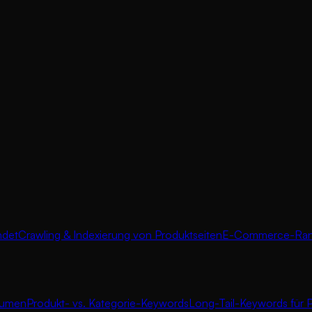
ndet
Crawling & Indexierung von Produktseiten
E-Commerce-Rank
lumen
Produkt- vs. Kategorie-Keywords
Long-Tail-Keywords für 