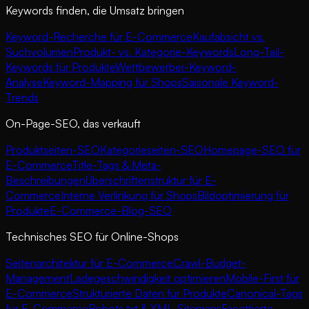
Keywords finden, die Umsatz bringen
Keyword-Recherche für E-Commerce
Kaufabsicht vs.
Suchvolumen
Produkt- vs. Kategorie-Keywords
Long-Tail-
Keywords für Produkte
Wettbewerber-Keyword-
Analyse
Keyword-Mapping für Shops
Saisonale Keyword-
Trends
On-Page-SEO, das verkauft
Produktseiten-SEO
Kategorieseiten-SEO
Homepage-SEO für
E-Commerce
Title-Tags & Meta-
Beschreibungen
Überschriftenstruktur für E-
Commerce
Interne Verlinkung für Shops
Bildoptimierung für
Produkte
E-Commerce-Blog-SEO
Technisches SEO für Online-Shops
Seitenarchitektur für E-Commerce
Crawl-Budget-
Management
Ladegeschwindigkeit optimieren
Mobile-First für
E-Commerce
Strukturierte Daten für Produkte
Canonical-Tags
für E-Commerce
Robots.txt & XML-Sitemaps
Facettierte