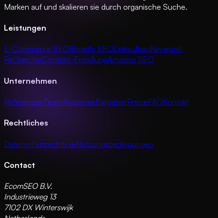
Marken auf und skalieren sie durch organische Suche.
Leistungen
E-Commerce SEO
Shopify SEO
Linkaufbau
Keyword-
Recherche
Content-Erstellung
Amazon SEO
Unternehmen
Referenzen
Team
Akademie
Ratgeber
Preise
FAQ
Kontakt
Rechtliches
Datenschutzrichtlinie
Nutzungsbedingungen
Contact
EcomSEO B.V.
Industrieweg 13
7102 DX Winterswijk