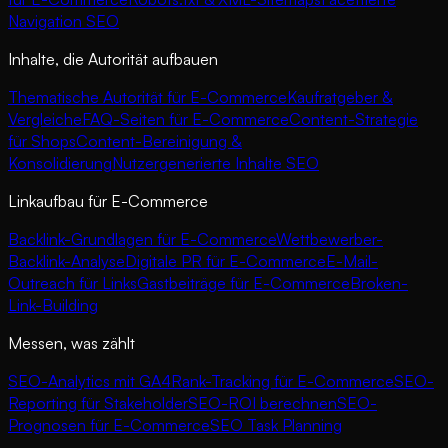
Navigation SEO
Inhalte, die Autorität aufbauen
Thematische Autorität für E-Commerce
Kaufratgeber &
Vergleiche
FAQ-Seiten für E-Commerce
Content-Strategie
für Shops
Content-Bereinigung &
Konsolidierung
Nutzergenerierte Inhalte SEO
Linkaufbau für E-Commerce
Backlink-Grundlagen für E-Commerce
Wettbewerber-
Backlink-Analyse
Digitale PR für E-Commerce
E-Mail-
Outreach für Links
Gastbeiträge für E-Commerce
Broken-
Link-Building
Messen, was zählt
SEO-Analytics mit GA4
Rank-Tracking für E-Commerce
SEO-
Reporting für Stakeholder
SEO-ROI berechnen
SEO-
Prognosen für E-Commerce
SEO Task Planning