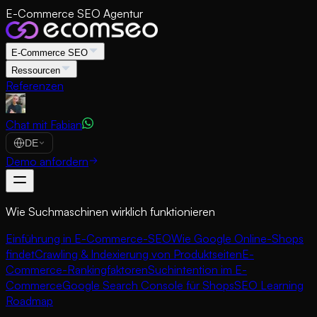
E-Commerce SEO Agentur
E-Commerce SEO
Ressourcen
Referenzen
Chat mit Fabian
DE
Demo anfordern
Wie Suchmaschinen wirklich funktionieren
Einführung in E-Commerce-SEO
Wie Google Online-Shops
findet
Crawling & Indexierung von Produktseiten
E-
Commerce-Rankingfaktoren
Suchintention im E-
Commerce
Google Search Console für Shops
SEO Learning
Roadmap