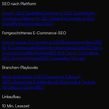
SEO nach Plattform
Shopify SEO Guide
WooCommerce SEO Guide
Adobe
Commerce (Magento) SEO Guide
BigCommerce SEO
Guide
Plattformmigration SEO
Fortgeschrittenes E-Commerce-SEO
Internationales E-Commerce-SEO
Programmatisches SEO
für E-Commerce
KI-Suchoptimierung
JavaScript SEO für E-
Commerce
Logfile-Analyse
SEO A/B-Tests
E-Commerce-
SEO-Automatisierung
SERP Domination Strategy
Branchen-Playbooks
Mode & Bekleidung SEO
Gesundheit & Beauty
SEO
Lebensmittel & Getränke SEO
Elektronik & Technik
SEO
Haus & Garten SEO
Linkaufbau
10 Min. Lesezeit