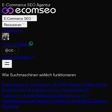
E-Commerce SEO Agentur
E-Commerce SEO
Ressourcen
Referenzen
Chat mit Fabian
DE
Demo anfordern
Wie Suchmaschinen wirklich funktionieren
Einführung in E-Commerce-SEO
Wie Google Online-Shops
findet
Crawling & Indexierung von Produktseiten
E-
Commerce-Rankingfaktoren
Suchintention im E-
Commerce
Google Search Console für Shops
SEO Learning
Roadmap