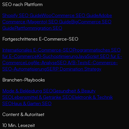
SEO nach Plattform
Shopify SEO Guide
WooCommerce SEO Guide
Adobe
Commerce (Magento) SEO Guide
BigCommerce SEO
Guide
Plattformmigration SEO
Fortgeschrittenes E-Commerce-SEO
Internationales E-Commerce-SEO
Programmatisches SEO
für E-Commerce
KI-Suchoptimierung
JavaScript SEO für E-
Commerce
Logfile-Analyse
SEO A/B-Tests
E-Commerce-
SEO-Automatisierung
SERP Domination Strategy
Branchen-Playbooks
Mode & Bekleidung SEO
Gesundheit & Beauty
SEO
Lebensmittel & Getränke SEO
Elektronik & Technik
SEO
Haus & Garten SEO
Content & Autoritaet
10 Min. Lesezeit