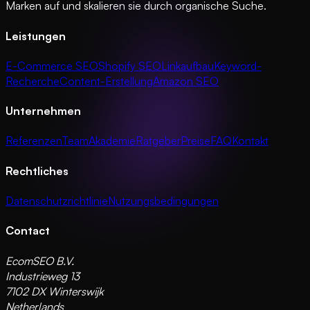
Marken auf und skalieren sie durch organische Suche.
Leistungen
E-Commerce SEO
Shopify SEO
Linkaufbau
Keyword-
Recherche
Content-Erstellung
Amazon SEO
Unternehmen
Referenzen
Team
Akademie
Ratgeber
Preise
FAQ
Kontakt
Rechtliches
Datenschutzrichtlinie
Nutzungsbedingungen
Contact
EcomSEO B.V.
Industrieweg 13
7102 DX Winterswijk
Netherlands