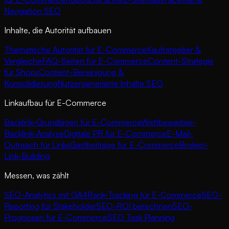
Navigation SEO
Inhalte, die Autorität aufbauen
Thematische Autorität für E-Commerce
Kaufratgeber &
Vergleiche
FAQ-Seiten für E-Commerce
Content-Strategie
für Shops
Content-Bereinigung &
Konsolidierung
Nutzergenerierte Inhalte SEO
Linkaufbau für E-Commerce
Backlink-Grundlagen für E-Commerce
Wettbewerber-
Backlink-Analyse
Digitale PR für E-Commerce
E-Mail-
Outreach für Links
Gastbeiträge für E-Commerce
Broken-
Link-Building
Messen, was zählt
SEO-Analytics mit GA4
Rank-Tracking für E-Commerce
SEO-
Reporting für Stakeholder
SEO-ROI berechnen
SEO-
Prognosen für E-Commerce
SEO Task Planning