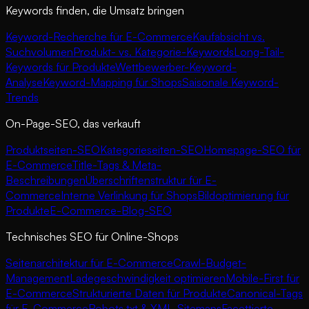
Keywords finden, die Umsatz bringen
Keyword-Recherche für E-Commerce
Kaufabsicht vs.
Suchvolumen
Produkt- vs. Kategorie-Keywords
Long-Tail-
Keywords für Produkte
Wettbewerber-Keyword-
Analyse
Keyword-Mapping für Shops
Saisonale Keyword-
Trends
On-Page-SEO, das verkauft
Produktseiten-SEO
Kategorieseiten-SEO
Homepage-SEO für
E-Commerce
Title-Tags & Meta-
Beschreibungen
Überschriftenstruktur für E-
Commerce
Interne Verlinkung für Shops
Bildoptimierung für
Produkte
E-Commerce-Blog-SEO
Technisches SEO für Online-Shops
Seitenarchitektur für E-Commerce
Crawl-Budget-
Management
Ladegeschwindigkeit optimieren
Mobile-First für
E-Commerce
Strukturierte Daten für Produkte
Canonical-Tags
für E-Commerce
Robots.txt & XML-Sitemaps
Facettierte