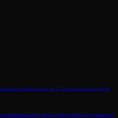
ingfaktoren
Suchintention im E-Commerce
Google Search
Produkte
Wettbewerber-Keyword-Analyse
Keyword-Mapping für