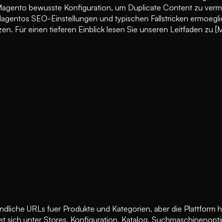
Magento bewusste Konfiguration, um Duplicate Content zu verm
gentos SEO-Einstellungen und typischen Fallstricken ermoeglich
n. Für einen tieferen Einblick lesen Sie unseren Leitfaden
liche URLs fuer Produkte und Kategorien, aber die Plattform h
et sich unter Stores, Konfiguration, Katalog, Suchmaschinenopt