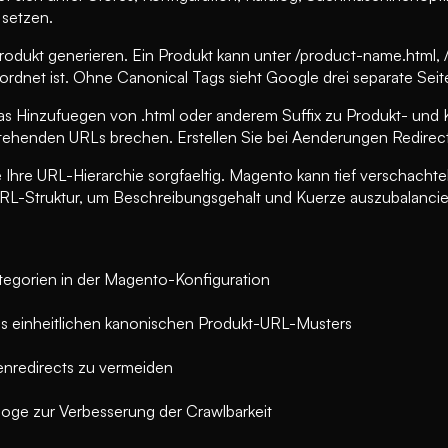
 setzen.
odukt generieren. Ein Produkt kann unter /product-name.html,
dnet ist. Ohne Canonical Tags sieht Google drei separate Seite
as Hinzufuegen von .html oder anderem Suffix zu Produkt- und 
stehenden URLs brechen. Erstellen Sie bei Aenderungen Redirect
 Ihre URL-Hierarchie sorgfaeltig. Magento kann tief verschach
e-URL-Struktur, um Beschreibungsgehalt und Kuerze auszubalanci
tegorien in der Magento-Konfiguration
es einheitlichen kanonischen Produkt-URL-Musters
enredirects zu vermeiden
loge zur Verbesserung der Crawlbarkeit