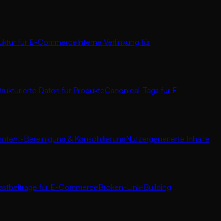
ruktur für E-Commerce
Interne Verlinkung für
trukturierte Daten für Produkte
Canonical-Tags für E-
ntent-Bereinigung & Konsolidierung
Nutzergenerierte Inhalte
astbeiträge für E-Commerce
Broken-Link-Building