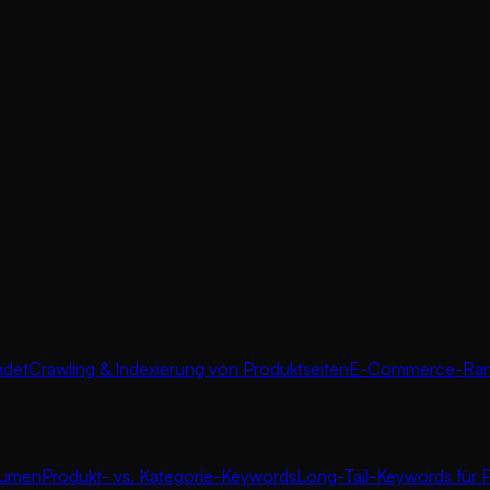
ndet
Crawling & Indexierung von Produktseiten
E-Commerce-Rank
lumen
Produkt- vs. Kategorie-Keywords
Long-Tail-Keywords für 