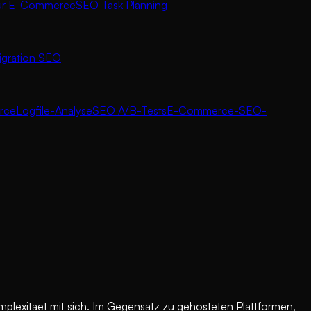
ür E-Commerce
SEO Task Planning
igration SEO
rce
Logfile-Analyse
SEO A/B-Tests
E-Commerce-SEO-
mplexitaet mit sich. Im Gegensatz zu gehosteten Plattformen,