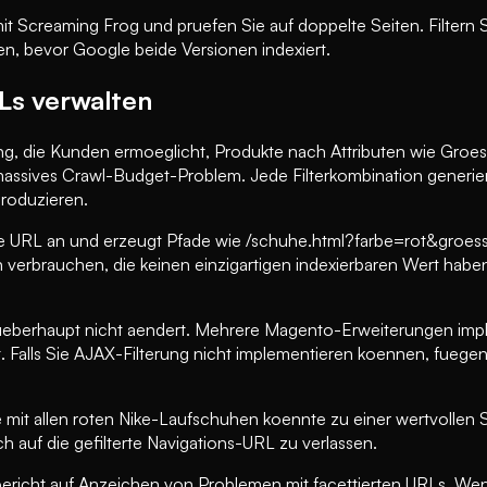
t Screaming Frog und pruefen Sie auf doppelte Seiten. Filtern 
n, bevor Google beide Versionen indexiert.
Ls verwalten
erung, die Kunden ermoeglicht, Produkte nach Attributen wie Groe
assives Crawl-Budget-Problem. Jede Filterkombination generiert 
produzieren.
ie URL an und erzeugt Pfade wie /schuhe.html?farbe=rot&groes
verbrauchen, die keinen einzigartigen indexierbaren Wert haben
RL ueberhaupt nicht aendert. Mehrere Magento-Erweiterungen imp
 Falls Sie AJAX-Filterung nicht implementieren koennen, fuegen
mit allen roten Nike-Laufschuhen koennte zu einer wertvollen S
ch auf die gefilterte Navigations-URL zu verlassen.
cht auf Anzeichen von Problemen mit facettierten URLs. Wenn 