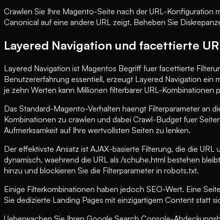
Crawlen Sie Ihre Magento-Seite nach der URL-Konfiguration mi
Canonical auf eine andere URL zeigt. Beheben Sie Diskrepanze
Layered Navigation und facettierte UR
Layered Navigation ist Magentos Begriff fuer facettierte Filt
Benutzererfahrung essentiell, erzeugt Layered Navigation ein m
je zehn Werten kann Millionen filterbarer URL-Kombinationen 
Das Standard-Magento-Verhalten haengt Filterparameter an d
Kombinationen zu crawlen und dabei Crawl-Budget fuer Seiten 
Aufmerksamkeit auf Ihre wertvollsten Seiten zu lenken.
Der effektivste Ansatz ist AJAX-basierte Filterung, die die U
dynamisch, waehrend die URL als /schuhe.html bestehen bleibt.
hinzu und blockieren Sie die Filterparameter in robots.txt.
Einige Filterkombinationen haben jedoch SEO-Wert. Eine Seite 
Sie dedizierte Landing Pages mit einzigartigem Content statt si
Ueberwachen Sie Ihren Google Search Console-Abdeckungsberi