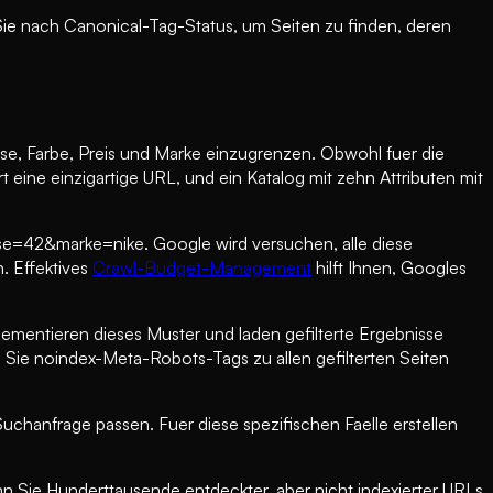
Sie nach Canonical-Tag-Status, um Seiten zu finden, deren
sse, Farbe, Preis und Marke einzugrenzen. Obwohl fuer die
eine einzigartige URL, und ein Katalog mit zehn Attributen mit
se=42&marke=nike. Google wird versuchen, alle diese
. Effektives
Crawl-Budget-Management
hilft Ihnen, Googles
lementieren dieses Muster und laden gefilterte Ergebnisse
 Sie noindex-Meta-Robots-Tags zu allen gefilterten Seiten
uchanfrage passen. Fuer diese spezifischen Faelle erstellen
Sie Hunderttausende entdeckter, aber nicht indexierter URLs