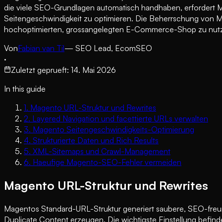
die viele SEO-Grundlagen automatisch handhaben, erfordert 
Seitengeschwindigkeit zu optimieren. Die Beherrschung von Ma
hochoptimierten, grossangelegten E-Commerce-Shop zu nutze
Von
Fabian van Til
— SEO Lead, EcomSEO
·
Zuletzt geprueft
:
14. Mai 2026
In this guide
1
.
Magento URL-Struktur und Rewrites
2
.
Layered Navigation und facettierte URLs verwalten
3
.
Magento Seitengeschwindigkeits-Optimierung
4
.
Strukturierte Daten und Rich Results
5
.
XML-Sitemaps und Crawl-Management
6
.
Haeufige Magento-SEO-Fehler vermeiden
Magento URL-Struktur und Rewrites
Magentos Standard-URL-Struktur generiert saubere, SEO-freund
Duplicate Content erzeugen. Die wichtigste Einstellung befind