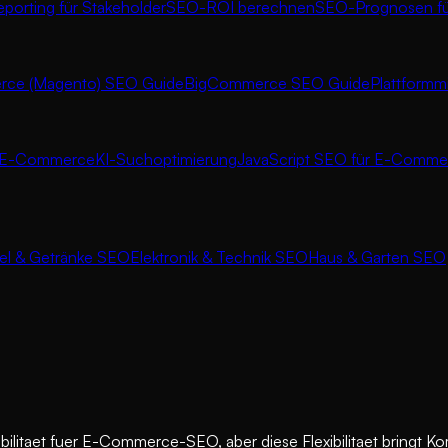
orting für Stakeholder
SEO-ROI berechnen
SEO-Prognosen f
ce (Magento) SEO Guide
BigCommerce SEO Guide
Plattformm
r E-Commerce
KI-Suchoptimierung
JavaScript SEO für E-Comme
el & Getränke SEO
Elektronik & Technik SEO
Haus & Garten SEO
litaet fuer E-Commerce-SEO, aber diese Flexibilitaet bringt Ko