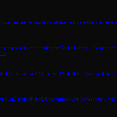
E-Commerce
Title-Tags & Meta-Beschreibungen
Überschriftenst
t
Ladegeschwindigkeit optimieren
Mobile-First für E-Commerce
S
 SEO
iche
FAQ-Seiten für E-Commerce
Content-Strategie für Shops
Co
Analyse
Digitale PR für E-Commerce
E-Mail-Outreach für Links
G