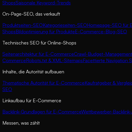
Shops
Saisonale Keyword-Trends
On-Page-SEO, das verkauft
Produktseiten-SEO
Kategorieseiten-SEO
Homepage-SEO für 
Shops
Bildoptimierung für Produkte
E-Commerce-Blog-SEO
Technisches SEO für Online-Shops
Seitenarchitektur für E-Commerce
Crawl-Budget-Managemen
Commerce
Robots.txt & XML-Sitemaps
Facettierte Navigation
Inhalte, die Autorität aufbauen
Thematische Autorität für E-Commerce
Kaufratgeber & Vergle
SEO
Linkaufbau für E-Commerce
Backlink-Grundlagen für E-Commerce
Wettbewerber-Backlink-
Messen, was zählt