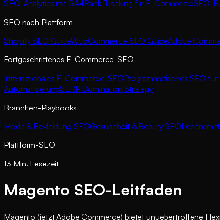
SEO-Analytics mit GA4
Rank-Tracking für E-Commerce
SEO-Rep
SEO nach Plattform
Shopify SEO Guide
WooCommerce SEO Guide
Adobe Commer
Fortgeschrittenes E-Commerce-SEO
Internationales E-Commerce-SEO
Programmatisches SEO fü
Automatisierung
SERP Domination Strategy
Branchen-Playbooks
Mode & Bekleidung SEO
Gesundheit & Beauty SEO
Lebensmitt
Plattform-SEO
13 Min. Lesezeit
Magento SEO-Leitfaden
Magento (jetzt Adobe Commerce) bietet unuebertroffene Flexibi