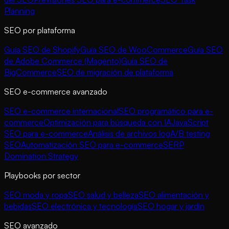
Planning
SEO por plataforma
Guía SEO de Shopify
Guía SEO de WooCommerce
Guía SEO
de Adobe Commerce (Magento)
Guía SEO de
BigCommerce
SEO de migración de plataforma
SEO e-commerce avanzado
SEO e-commerce internacional
SEO programático para e-
commerce
Optimización para búsqueda con IA
JavaScript
SEO para e-commerce
Análisis de archivos log
A/B testing
SEO
Automatización SEO para e-commerce
SERP
Domination Strategy
Playbooks por sector
SEO moda y ropa
SEO salud y belleza
SEO alimentación y
bebidas
SEO electrónica y tecnología
SEO hogar y jardín
SEO avanzado