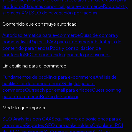
productos
Etiquetas canonical para e-commerce
Robots.txt y
sitemaps XML
SEO de navegación por facetas
Contenido que construye autoridad
Autoridad temática para e-commerce
Guías de compra y
comparativas
Páginas FAQ para e-commerce
Estrategia de
contenido para tiendas
Poda y consolidación de
contenido
SEO de contenido generado por usuarios
Link building para e-commerce
Fundamentos de backlinks para e-commerce
Análisis de
backlinks de la competencia
PR digital para e-
commerce
Outreach por email para enlaces
Guest posting
para e-commerce
Broken link building
Medir lo que importa
SEO Analytics con GA4
Seguimiento de posiciones para e-
commerce
Reportes SEO para stakeholders
Calcular el ROI
del SEO
Previsiones SEO para e-commerce
SEO Task