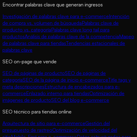
Encontrar palabras clave que generan ingresos
Investigación de palabras clave para e-commerce
Intención
de compra vs. volumen de búsqueda
Palabras clave de
producto vs. categoría
Palabras clave long tail para
productos
Análisis de palabras clave de la competencia
Mapeo
de palabras clave para tiendas
Tendencias estacionales de
palabras clave
SEO on-page que vende
SEO de páginas de producto
SEO de páginas de
categoría
SEO de la página de inicio e-commerce
Title tags y
meta descripciones
Estructura de encabezados para e-
commerce
Enlazado interno para tiendas
Optimización de
imágenes de producto
SEO del blog e-commerce
SEO técnico para tiendas online
Arquitectura de sitio para e-commerce
Gestión del
presupuesto de rastreo
Optimización de velocidad del
sitio
Mobile-First para e-commerce
Datos estructurados para