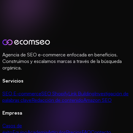
Agencia de SEO e-commerce enfocada en beneficios.
Construimos y escalamos marcas a través de la búsqueda
orgánica.
Servicios
SEO E-commerce
SEO Shopify
Link Building
Investigación de
palabras clave
Redacción de contenido
Amazon SEO
Empresa
Casos de
éxito
Equipo
Academia
Artículos
Precios
FAQ
Contacto