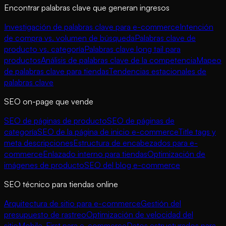
Encontrar palabras clave que generan ingresos
Investigación de palabras clave para e-commerce
Intención
de compra vs. volumen de búsqueda
Palabras clave de
producto vs. categoría
Palabras clave long tail para
productos
Análisis de palabras clave de la competencia
Mapeo
de palabras clave para tiendas
Tendencias estacionales de
palabras clave
SEO on-page que vende
SEO de páginas de producto
SEO de páginas de
categoría
SEO de la página de inicio e-commerce
Title tags y
meta descripciones
Estructura de encabezados para e-
commerce
Enlazado interno para tiendas
Optimización de
imágenes de producto
SEO del blog e-commerce
SEO técnico para tiendas online
Arquitectura de sitio para e-commerce
Gestión del
presupuesto de rastreo
Optimización de velocidad del
sitio
Mobile-First para e-commerce
Datos estructurados para