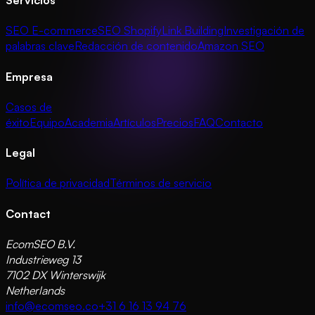
SEO E-commerce
SEO Shopify
Link Building
Investigación de
palabras clave
Redacción de contenido
Amazon SEO
Empresa
Casos de
éxito
Equipo
Academia
Artículos
Precios
FAQ
Contacto
Legal
Política de privacidad
Términos de servicio
Contact
EcomSEO B.V.
Industrieweg 13
7102 DX Winterswijk
Netherlands
info@ecomseo.co
+31 6 16 13 94 76