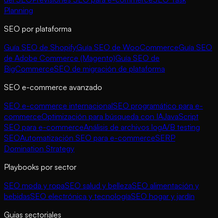
Planning
SEO por plataforma
Guía SEO de Shopify
Guía SEO de WooCommerce
Guía SEO
de Adobe Commerce (Magento)
Guía SEO de
BigCommerce
SEO de migración de plataforma
SEO e-commerce avanzado
SEO e-commerce internacional
SEO programático para e-
commerce
Optimización para búsqueda con IA
JavaScript
SEO para e-commerce
Análisis de archivos log
A/B testing
SEO
Automatización SEO para e-commerce
SERP
Domination Strategy
Playbooks por sector
SEO moda y ropa
SEO salud y belleza
SEO alimentación y
bebidas
SEO electrónica y tecnología
SEO hogar y jardín
Guias sectoriales