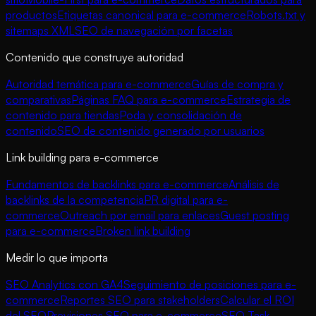
productos
Etiquetas canonical para e-commerce
Robots.txt y
sitemaps XML
SEO de navegación por facetas
Contenido que construye autoridad
Autoridad temática para e-commerce
Guías de compra y
comparativas
Páginas FAQ para e-commerce
Estrategia de
contenido para tiendas
Poda y consolidación de
contenido
SEO de contenido generado por usuarios
Link building para e-commerce
Fundamentos de backlinks para e-commerce
Análisis de
backlinks de la competencia
PR digital para e-
commerce
Outreach por email para enlaces
Guest posting
para e-commerce
Broken link building
Medir lo que importa
SEO Analytics con GA4
Seguimiento de posiciones para e-
commerce
Reportes SEO para stakeholders
Calcular el ROI
del SEO
Previsiones SEO para e-commerce
SEO Task