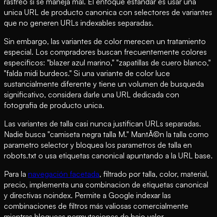
rastreo si se maneja mal. El enfoque estándar es usar una
unica URL de producto canonica con selectores de variantes
que no generen URLs indexables separadas.
Sin embargo, las variantes de color merecen un tratamiento
especial. Los compradores buscan frecuentemente colores
especificos: "blazer azul marino," "zapatillas de cuero blanco,"
"falda midi burdeos." Si una variante de color luce
sustancialmente diferente y tiene un volumen de busqueda
significativo, considera darle una URL dedicada con
fotografia de producto unica.
Las variantes de talla casi nunca justifican URLs separadas.
Nadie busca "camiseta negra talla M." MantÃ©n la talla como
parametro selector y bloquea los parametros de talla en
robots.txt o usa etiquetas canonical apuntando a la URL base.
Para la
navegación facetada
, filtrado por talla, color, material,
precio, implementa una combinacion de etiquetas canonical
y directivas noindex. Permite a Google indexar las
combinaciones de filtros más valiosas comercialmente
mientras bloqueas permutaciones de bajo valor.