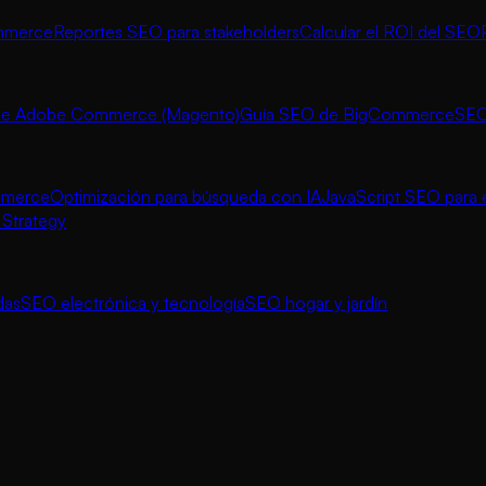
ommerce
Reportes SEO para stakeholders
Calcular el ROI del SEO
de Adobe Commerce (Magento)
Guía SEO de BigCommerce
SEO
mmerce
Optimización para búsqueda con IA
JavaScript SEO par
Strategy
das
SEO electrónica y tecnología
SEO hogar y jardín