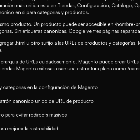
ración más critica esta en Tiendas, Configuración, Catálogo, Op
nonico en si para categorías y productos.
ismo producto. Un producto puede ser accesible en /nombre-pr
orías. Sin etiquetas canonicas, Google ve tres páginas separad
egar .html u otro sufijo a las URLs de productos y categorías. M
s.
tu jerarquia de URLs cuidadosamente. Magento puede crear URLs
 tiendas Magento exitosas usan una estructura plana como /cami
 y categorías en la configuración de Magento
 patrón canonico unico de URL de producto
o para evitar redirects masivos
a mejorar la rastreabilidad