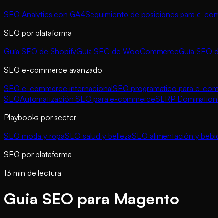
SEO Analytics con GA4
Seguimiento de posiciones para e-c
SEO por plataforma
Guía SEO de Shopify
Guía SEO de WooCommerce
Guía SEO 
SEO e-commerce avanzado
SEO e-commerce internacional
SEO programático para e-co
SEO
Automatización SEO para e-commerce
SERP Domination 
Playbooks por sector
SEO moda y ropa
SEO salud y belleza
SEO alimentación y bebi
SEO por plataforma
13 min de lectura
Guia SEO para Magento