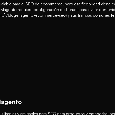
lable para el SEO de ecommerce, pero esa flexibilidad viene con
ento requiere configuración deliberada para evitar contenido d
to](/blog/magento-ecommerce-seo) y sus trampas comunes te pe
 Magento
limpias y amigables para SEO para productos y categorías, pero