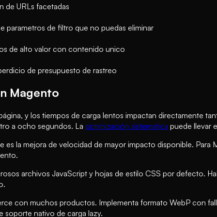
on de URLs facetadas
e parametros de filtro que no puedas eliminar
os de alto valor con contenido unico
erdicio de presupuesto de rastreo
en Magento
ágina, y los tiempos de carga lentos impactan directamente tant
atro a ocho segundos. La
optimización sistematica
puede llevar 
ue es la mejora de velocidad de mayor impacto disponible. Para
gento.
os archivos JavaScript y hojas de estilo CSS por defecto. Habil
o.
erce con muchos productos. Implementa formato WebP con fallba
 soporte nativo de carga lazy.