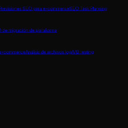
Previsiones SEO para e-commerce
SEO Task Planning
 de migración de plataforma
a e-commerce
Análisis de archivos log
A/B testing