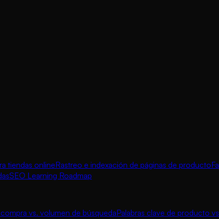
 tiendas online
Rastreo e indexación de páginas de producto
Fa
das
SEO Learning Roadmap
e compra vs. volumen de búsqueda
Palabras clave de producto vs