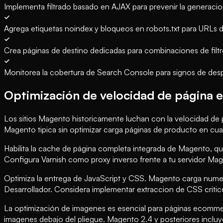
Implementa filtrado basado en AJAX para prevenir la generaci
Agrega etiquetas noindex y bloqueos en robots.txt para URLs d
Crea páginas de destino dedicadas para combinaciones de filtr
Monitorea la cobertura de Search Console para signos de desp
Optimización de velocidad de página 
Los sitios Magento historicamente luchan con la velocidad de p
Magento tipica sin optimizar carga páginas de producto en cu
Habilita la cache de página completa integrada de Magento, q
Configura Varnish como proxy inverso frente a tu servidor Ma
Optimiza la entrega de JavaScript y CSS. Magento carga numeros
Desarrollador. Considera implementar extraccion de CSS critic
La optimización de imagenes es esencial para páginas ecomm
imagenes debajo del pliegue. Magento 2.4 y posteriores incluye