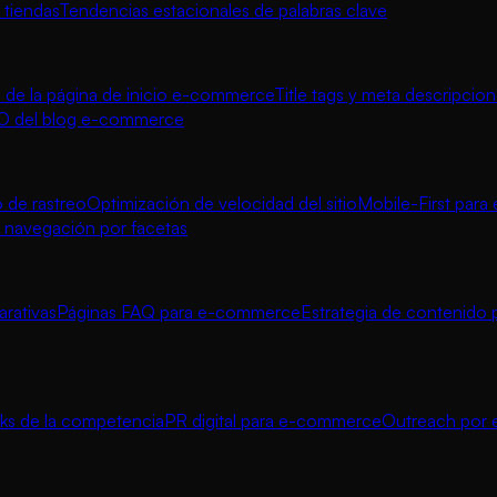
 tiendas
Tendencias estacionales de palabras clave
de la página de inicio e-commerce
Title tags y meta descripcio
O del blog e-commerce
 de rastreo
Optimización de velocidad del sitio
Mobile-First par
navegación por facetas
rativas
Páginas FAQ para e-commerce
Estrategia de contenido 
inks de la competencia
PR digital para e-commerce
Outreach por e