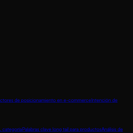
ctores de posicionamiento en e-commerce
Intención de
. categoría
Palabras clave long tail para productos
Análisis de