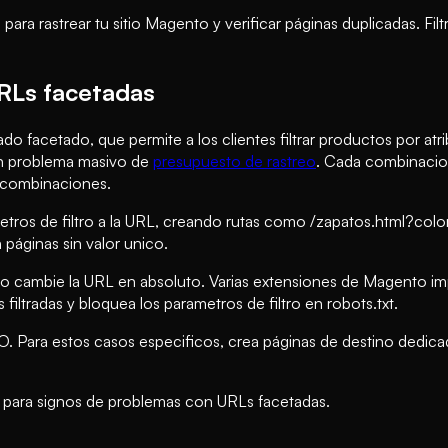
ara rastrear tu sitio Magento y verificar páginas duplicadas. Fil
URLs facetadas
ado facetado, que permite a los clientes filtrar productos por a
 un problema masivo de
presupuesto de rastreo
. Cada combinacion
e combinaciones.
os de filtro a la URL, creando rutas como /zapatos.html?color
áginas sin valor unico.
no cambie la URL en absoluto. Varias extensiones de Magento im
iltradas y bloquea los parametros de filtro en robots.txt.
EO. Para estos casos especificos, crea páginas de destino dedi
 para signos de problemas con URLs facetadas.