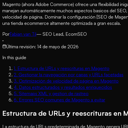
Magento (ahora Adobe Commerce) ofrece una flexibilidad inigua
manejan automáticamente muchos aspectos basicos del SEO, Mag
velocidad de página. Dominar la configuración [SEO de Magen
una tienda ecommerce altamente optimizada a gran escala.
Por
Fabian van Til
— SEO Lead, EcomSEO
·
Última revisión
:
14 de mayo de 2026
In this guide
1
.
Estructura de URLs y reescrituras en Magento
2
.
Gestionar la navegación por capas y URLs facetadas
3
.
Optimización de velocidad de página en Magento
4
.
Datos estructurados y resultados enriquecidos
5
.
Sitemaps XML y gestion de rastreo
6
.
Errores SEO comunes de Magento a evitar
Estructura de URLs y reescrituras en
La estructura de URLs predeterminada de Magento genera URLs 