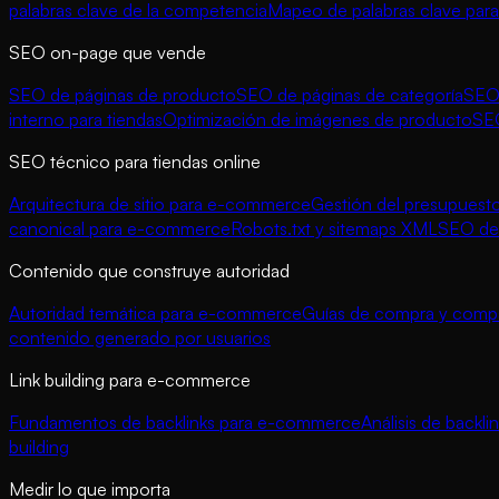
palabras clave de la competencia
Mapeo de palabras clave para
SEO on-page que vende
SEO de páginas de producto
SEO de páginas de categoría
SEO 
interno para tiendas
Optimización de imágenes de producto
SE
SEO técnico para tiendas online
Arquitectura de sitio para e-commerce
Gestión del presupuesto
canonical para e-commerce
Robots.txt y sitemaps XML
SEO de 
Contenido que construye autoridad
Autoridad temática para e-commerce
Guías de compra y compa
contenido generado por usuarios
Link building para e-commerce
Fundamentos de backlinks para e-commerce
Análisis de backl
building
Medir lo que importa