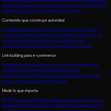
productos
Etiquetas canonical para e-commerce
Robots.txt y
sitemaps XML
SEO de navegación por facetas
Contenido que construye autoridad
Autoridad temática para e-commerce
Guías de compra y
comparativas
Páginas FAQ para e-commerce
Estrategia de
contenido para tiendas
Poda y consolidación de
contenido
SEO de contenido generado por usuarios
Link building para e-commerce
Fundamentos de backlinks para e-commerce
Análisis de
backlinks de la competencia
PR digital para e-
commerce
Outreach por email para enlaces
Guest posting
para e-commerce
Broken link building
Medir lo que importa
SEO Analytics con GA4
Seguimiento de posiciones para e-
commerce
Reportes SEO para stakeholders
Calcular el ROI
del SEO
Previsiones SEO para e-commerce
SEO Task