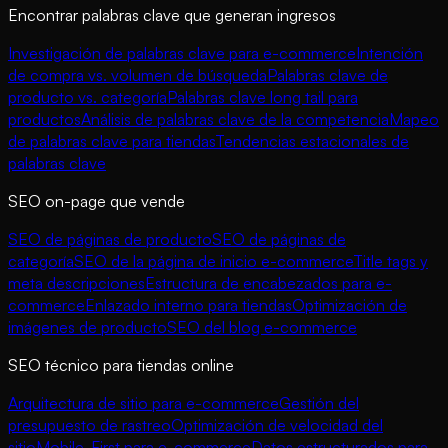
Encontrar palabras clave que generan ingresos
Investigación de palabras clave para e-commerce
Intención
de compra vs. volumen de búsqueda
Palabras clave de
producto vs. categoría
Palabras clave long tail para
productos
Análisis de palabras clave de la competencia
Mapeo
de palabras clave para tiendas
Tendencias estacionales de
palabras clave
SEO on-page que vende
SEO de páginas de producto
SEO de páginas de
categoría
SEO de la página de inicio e-commerce
Title tags y
meta descripciones
Estructura de encabezados para e-
commerce
Enlazado interno para tiendas
Optimización de
imágenes de producto
SEO del blog e-commerce
SEO técnico para tiendas online
Arquitectura de sitio para e-commerce
Gestión del
presupuesto de rastreo
Optimización de velocidad del
sitio
Mobile-First para e-commerce
Datos estructurados para