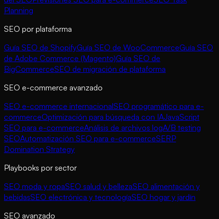
Planning
SEO por plataforma
Guía SEO de Shopify
Guía SEO de WooCommerce
Guía SEO
de Adobe Commerce (Magento)
Guía SEO de
BigCommerce
SEO de migración de plataforma
SEO e-commerce avanzado
SEO e-commerce internacional
SEO programático para e-
commerce
Optimización para búsqueda con IA
JavaScript
SEO para e-commerce
Análisis de archivos log
A/B testing
SEO
Automatización SEO para e-commerce
SERP
Domination Strategy
Playbooks por sector
SEO moda y ropa
SEO salud y belleza
SEO alimentación y
bebidas
SEO electrónica y tecnología
SEO hogar y jardín
SEO avanzado