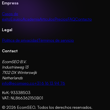
Empresa
Casos de
éxito
Equipo
Academia
Artículos
Precios
FAQ
Contacto
Legal
Política de privacidad
Términos de servicio
Contact
EcomSEO B.V.
Industrieweg 13
7102 DX Winterswijk
Netherlands
info@ecomseo.co
+31 6 16 13 94 76
KvK: 93338503
VAT: NL866362150B01
©
2026
EcomSEO. Todos los derechos reservados.