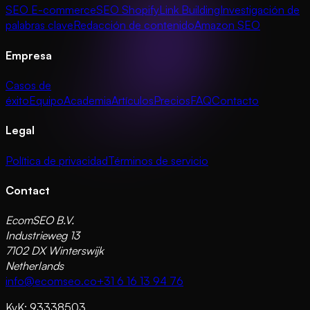
SEO E-commerce
SEO Shopify
Link Building
Investigación de
palabras clave
Redacción de contenido
Amazon SEO
Empresa
Casos de
éxito
Equipo
Academia
Artículos
Precios
FAQ
Contacto
Legal
Política de privacidad
Términos de servicio
Contact
EcomSEO B.V.
Industrieweg 13
7102 DX Winterswijk
Netherlands
info@ecomseo.co
+31 6 16 13 94 76
KvK: 93338503