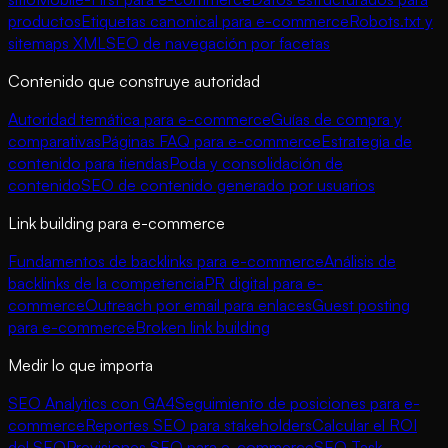
productos
Etiquetas canonical para e-commerce
Robots.txt y
sitemaps XML
SEO de navegación por facetas
Contenido que construye autoridad
Autoridad temática para e-commerce
Guías de compra y
comparativas
Páginas FAQ para e-commerce
Estrategia de
contenido para tiendas
Poda y consolidación de
contenido
SEO de contenido generado por usuarios
Link building para e-commerce
Fundamentos de backlinks para e-commerce
Análisis de
backlinks de la competencia
PR digital para e-
commerce
Outreach por email para enlaces
Guest posting
para e-commerce
Broken link building
Medir lo que importa
SEO Analytics con GA4
Seguimiento de posiciones para e-
commerce
Reportes SEO para stakeholders
Calcular el ROI
del SEO
Previsiones SEO para e-commerce
SEO Task