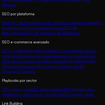
Planning
SEO por plataforma
Guía SEO de Shopify
Guía SEO de WooCommerce
Guía SEO
de Adobe Commerce (Magento)
Guía SEO de
BigCommerce
SEO de migración de plataforma
SEO e-commerce avanzado
SEO e-commerce internacional
SEO programático para e-
commerce
Optimización para búsqueda con IA
JavaScript
SEO para e-commerce
Análisis de archivos log
A/B testing
SEO
Automatización SEO para e-commerce
SERP
Domination Strategy
Playbooks por sector
SEO moda y ropa
SEO salud y belleza
SEO alimentación y
bebidas
SEO electrónica y tecnología
SEO hogar y jardín
Link Building