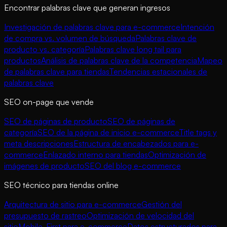
Encontrar palabras clave que generan ingresos
Investigación de palabras clave para e-commerce
Intención
de compra vs. volumen de búsqueda
Palabras clave de
producto vs. categoría
Palabras clave long tail para
productos
Análisis de palabras clave de la competencia
Mapeo
de palabras clave para tiendas
Tendencias estacionales de
palabras clave
SEO on-page que vende
SEO de páginas de producto
SEO de páginas de
categoría
SEO de la página de inicio e-commerce
Title tags y
meta descripciones
Estructura de encabezados para e-
commerce
Enlazado interno para tiendas
Optimización de
imágenes de producto
SEO del blog e-commerce
SEO técnico para tiendas online
Arquitectura de sitio para e-commerce
Gestión del
presupuesto de rastreo
Optimización de velocidad del
sitio
Mobile-First para e-commerce
Datos estructurados para