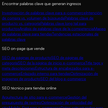
Encontrar palabras clave que generan ingresos
Investigación de palabras clave para e-commerce
Intención
de compra vs. volumen de búsqueda
Palabras clave de
producto vs. categoría
Palabras clave long tail para
productos
Análisis de palabras clave de la competencia
Mapeo
de palabras clave para tiendas
Tendencias estacionales de
palabras clave
SEO on-page que vende
SEO de páginas de producto
SEO de páginas de
categoría
SEO de la página de inicio e-commerce
Title tags y
meta descripciones
Estructura de encabezados para e-
commerce
Enlazado interno para tiendas
Optimización de
imágenes de producto
SEO del blog e-commerce
SEO técnico para tiendas online
Arquitectura de sitio para e-commerce
Gestión del
presupuesto de rastreo
Optimización de velocidad del
sitio
Mobile-First para e-commerce
Datos estructurados para