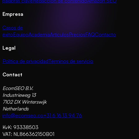
palabras clave
Redacción de contenido
Amazon SEO
Empresa
Casos de
éxito
Equipo
Academia
Artículos
Precios
FAQ
Contacto
Legal
Política de privacidad
Términos de servicio
Contact
EcomSEO B.V.
Industrieweg 13
7102 DX Winterswijk
Netherlands
info@ecomseo.co
+31 6 16 13 94 76
KvK: 93338503
VAT: NL866362150B01