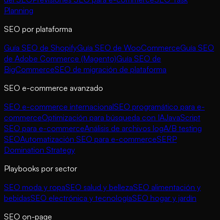
Planning
SEO por plataforma
Guía SEO de Shopify
Guía SEO de WooCommerce
Guía SEO
de Adobe Commerce (Magento)
Guía SEO de
BigCommerce
SEO de migración de plataforma
SEO e-commerce avanzado
SEO e-commerce internacional
SEO programático para e-
commerce
Optimización para búsqueda con IA
JavaScript
SEO para e-commerce
Análisis de archivos log
A/B testing
SEO
Automatización SEO para e-commerce
SERP
Domination Strategy
Playbooks por sector
SEO moda y ropa
SEO salud y belleza
SEO alimentación y
bebidas
SEO electrónica y tecnología
SEO hogar y jardín
SEO on-page