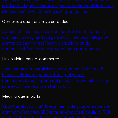
productos
Etiquetas canonical para e-commerce
Robots.txt y
sitemaps XML
SEO de navegación por facetas
Contenido que construye autoridad
Autoridad temática para e-commerce
Guías de compra y
comparativas
Páginas FAQ para e-commerce
Estrategia de
contenido para tiendas
Poda y consolidación de
contenido
SEO de contenido generado por usuarios
Link building para e-commerce
Fundamentos de backlinks para e-commerce
Análisis de
backlinks de la competencia
PR digital para e-
commerce
Outreach por email para enlaces
Guest posting
para e-commerce
Broken link building
Medir lo que importa
SEO Analytics con GA4
Seguimiento de posiciones para e-
commerce
Reportes SEO para stakeholders
Calcular el ROI
del SEO
Previsiones SEO para e-commerce
SEO Task