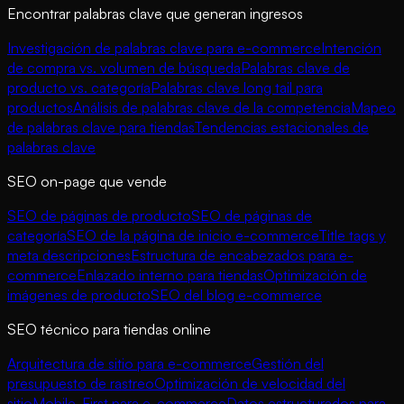
Encontrar palabras clave que generan ingresos
Investigación de palabras clave para e-commerce
Intención
de compra vs. volumen de búsqueda
Palabras clave de
producto vs. categoría
Palabras clave long tail para
productos
Análisis de palabras clave de la competencia
Mapeo
de palabras clave para tiendas
Tendencias estacionales de
palabras clave
SEO on-page que vende
SEO de páginas de producto
SEO de páginas de
categoría
SEO de la página de inicio e-commerce
Title tags y
meta descripciones
Estructura de encabezados para e-
commerce
Enlazado interno para tiendas
Optimización de
imágenes de producto
SEO del blog e-commerce
SEO técnico para tiendas online
Arquitectura de sitio para e-commerce
Gestión del
presupuesto de rastreo
Optimización de velocidad del
sitio
Mobile-First para e-commerce
Datos estructurados para