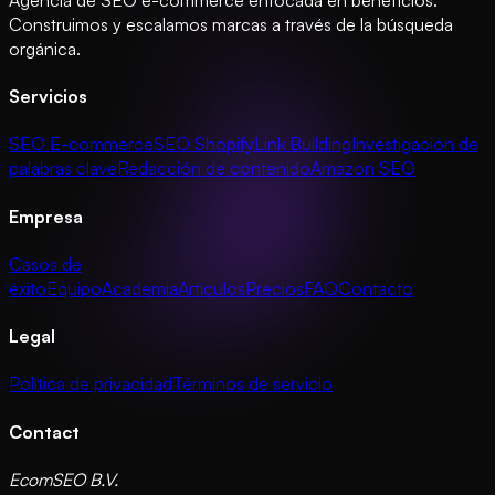
Construimos y escalamos marcas a través de la búsqueda
orgánica.
Servicios
SEO E-commerce
SEO Shopify
Link Building
Investigación de
palabras clave
Redacción de contenido
Amazon SEO
Empresa
Casos de
éxito
Equipo
Academia
Artículos
Precios
FAQ
Contacto
Legal
Política de privacidad
Términos de servicio
Contact
EcomSEO B.V.