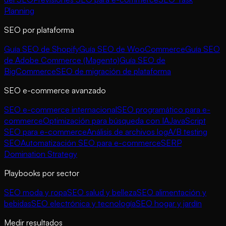
Planning
SEO por plataforma
Guía SEO de Shopify
Guía SEO de WooCommerce
Guía SEO
de Adobe Commerce (Magento)
Guía SEO de
BigCommerce
SEO de migración de plataforma
SEO e-commerce avanzado
SEO e-commerce internacional
SEO programático para e-
commerce
Optimización para búsqueda con IA
JavaScript
SEO para e-commerce
Análisis de archivos log
A/B testing
SEO
Automatización SEO para e-commerce
SERP
Domination Strategy
Playbooks por sector
SEO moda y ropa
SEO salud y belleza
SEO alimentación y
bebidas
SEO electrónica y tecnología
SEO hogar y jardín
Medir resultados