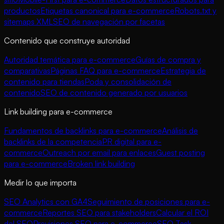
productos
Etiquetas canonical para e-commerce
Robots.txt y
sitemaps XML
SEO de navegación por facetas
Contenido que construye autoridad
Autoridad temática para e-commerce
Guías de compra y
comparativas
Páginas FAQ para e-commerce
Estrategia de
contenido para tiendas
Poda y consolidación de
contenido
SEO de contenido generado por usuarios
Link building para e-commerce
Fundamentos de backlinks para e-commerce
Análisis de
backlinks de la competencia
PR digital para e-
commerce
Outreach por email para enlaces
Guest posting
para e-commerce
Broken link building
Medir lo que importa
SEO Analytics con GA4
Seguimiento de posiciones para e-
commerce
Reportes SEO para stakeholders
Calcular el ROI
del SEO
Previsiones SEO para e-commerce
SEO Task