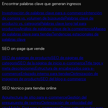
Encontrar palabras clave que generan ingresos
Investigación de palabras clave para e-commerce
Intención
de compra vs. volumen de búsqueda
Palabras clave de
producto vs. categoría
Palabras clave long tail para
productos
Análisis de palabras clave de la competencia
Mapeo
de palabras clave para tiendas
Tendencias estacionales de
palabras clave
SEO on-page que vende
SEO de páginas de producto
SEO de páginas de
categoría
SEO de la página de inicio e-commerce
Title tags y
meta descripciones
Estructura de encabezados para e-
commerce
Enlazado interno para tiendas
Optimización de
imágenes de producto
SEO del blog e-commerce
SEO técnico para tiendas online
Arquitectura de sitio para e-commerce
Gestión del
presupuesto de rastreo
Optimización de velocidad del
sitio
Mobile-First para e-commerce
Datos estructurados para