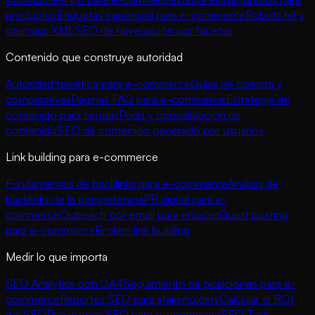
productos
Etiquetas canonical para e-commerce
Robots.txt y
sitemaps XML
SEO de navegación por facetas
Contenido que construye autoridad
Autoridad temática para e-commerce
Guías de compra y
comparativas
Páginas FAQ para e-commerce
Estrategia de
contenido para tiendas
Poda y consolidación de
contenido
SEO de contenido generado por usuarios
Link building para e-commerce
Fundamentos de backlinks para e-commerce
Análisis de
backlinks de la competencia
PR digital para e-
commerce
Outreach por email para enlaces
Guest posting
para e-commerce
Broken link building
Medir lo que importa
SEO Analytics con GA4
Seguimiento de posiciones para e-
commerce
Reportes SEO para stakeholders
Calcular el ROI
del SEO
Previsiones SEO para e-commerce
SEO Task