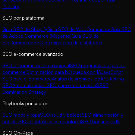
Planning
SEO por plataforma
Guía SEO de Shopify
Guía SEO de WooCommerce
Guía SEO
de Adobe Commerce (Magento)
Guía SEO de
BigCommerce
SEO de migración de plataforma
SEO e-commerce avanzado
SEO e-commerce internacional
SEO programático para e-
commerce
Optimización para búsqueda con IA
JavaScript
SEO para e-commerce
Análisis de archivos log
A/B testing
SEO
Automatización SEO para e-commerce
SERP
Domination Strategy
Playbooks por sector
SEO moda y ropa
SEO salud y belleza
SEO alimentación y
bebidas
SEO electrónica y tecnología
SEO hogar y jardín
SEO On-Page