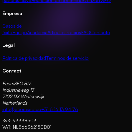
palabras clave
Redacción de contenido
Amazon SEO
Empresa
Casos de
éxito
Equipo
Academia
Artículos
Precios
FAQ
Contacto
Legal
Política de privacidad
Términos de servicio
Contact
EcomSEO B.V.
Industrieweg 13
7102 DX Winterswijk
Netherlands
info@ecomseo.co
+31 6 16 13 94 76
KvK: 93338503
VAT: NL866362150B01