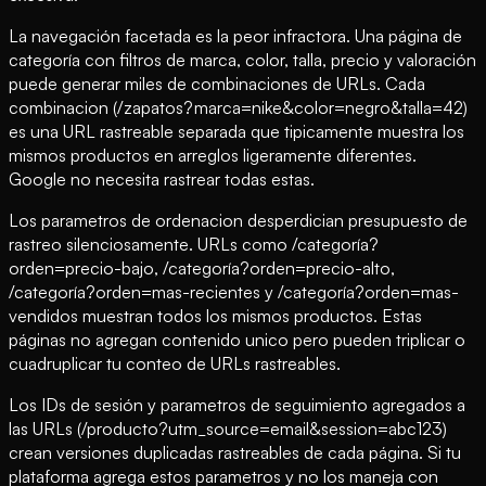
La navegación facetada es la peor infractora. Una página de
categoría con filtros de marca, color, talla, precio y valoración
puede generar miles de combinaciones de URLs. Cada
combinacion (/zapatos?marca=nike&color=negro&talla=42)
es una URL rastreable separada que tipicamente muestra los
mismos productos en arreglos ligeramente diferentes.
Google no necesita rastrear todas estas.
Los parametros de ordenacion desperdician presupuesto de
rastreo silenciosamente. URLs como /categoría?
orden=precio-bajo, /categoría?orden=precio-alto,
/categoría?orden=mas-recientes y /categoría?orden=mas-
vendidos muestran todos los mismos productos. Estas
páginas no agregan contenido unico pero pueden triplicar o
cuadruplicar tu conteo de URLs rastreables.
Los IDs de sesión y parametros de seguimiento agregados a
las URLs (/producto?utm_source=email&session=abc123)
crean versiones duplicadas rastreables de cada página. Si tu
plataforma agrega estos parametros y no los maneja con