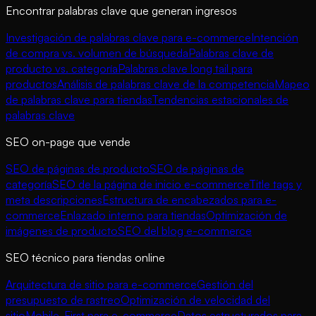
Encontrar palabras clave que generan ingresos
Investigación de palabras clave para e-commerce
Intención
de compra vs. volumen de búsqueda
Palabras clave de
producto vs. categoría
Palabras clave long tail para
productos
Análisis de palabras clave de la competencia
Mapeo
de palabras clave para tiendas
Tendencias estacionales de
palabras clave
SEO on-page que vende
SEO de páginas de producto
SEO de páginas de
categoría
SEO de la página de inicio e-commerce
Title tags y
meta descripciones
Estructura de encabezados para e-
commerce
Enlazado interno para tiendas
Optimización de
imágenes de producto
SEO del blog e-commerce
SEO técnico para tiendas online
Arquitectura de sitio para e-commerce
Gestión del
presupuesto de rastreo
Optimización de velocidad del
sitio
Mobile-First para e-commerce
Datos estructurados para