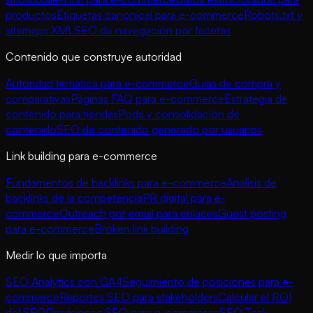
productos
Etiquetas canonical para e-commerce
Robots.txt y
sitemaps XML
SEO de navegación por facetas
Contenido que construye autoridad
Autoridad temática para e-commerce
Guías de compra y
comparativas
Páginas FAQ para e-commerce
Estrategia de
contenido para tiendas
Poda y consolidación de
contenido
SEO de contenido generado por usuarios
Link building para e-commerce
Fundamentos de backlinks para e-commerce
Análisis de
backlinks de la competencia
PR digital para e-
commerce
Outreach por email para enlaces
Guest posting
para e-commerce
Broken link building
Medir lo que importa
SEO Analytics con GA4
Seguimiento de posiciones para e-
commerce
Reportes SEO para stakeholders
Calcular el ROI
del SEO
Previsiones SEO para e-commerce
SEO Task