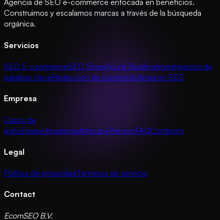
Agencia de SEO e-commerce enfocada en beneficios.
Construimos y escalamos marcas a través de la búsqueda
orgánica.
Servicios
SEO E-commerce
SEO Shopify
Link Building
Investigación de
palabras clave
Redacción de contenido
Amazon SEO
Empresa
Casos de
éxito
Equipo
Academia
Artículos
Precios
FAQ
Contacto
Legal
Política de privacidad
Términos de servicio
Contact
EcomSEO B.V.