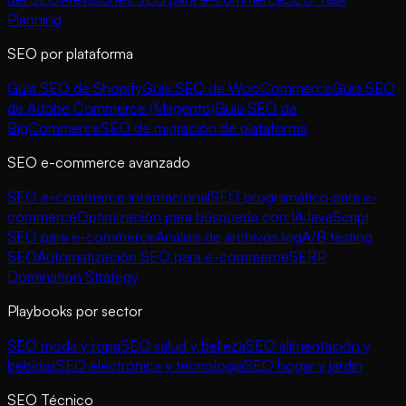
Planning
SEO por plataforma
Guía SEO de Shopify
Guía SEO de WooCommerce
Guía SEO
de Adobe Commerce (Magento)
Guía SEO de
BigCommerce
SEO de migración de plataforma
SEO e-commerce avanzado
SEO e-commerce internacional
SEO programático para e-
commerce
Optimización para búsqueda con IA
JavaScript
SEO para e-commerce
Análisis de archivos log
A/B testing
SEO
Automatización SEO para e-commerce
SERP
Domination Strategy
Playbooks por sector
SEO moda y ropa
SEO salud y belleza
SEO alimentación y
bebidas
SEO electrónica y tecnología
SEO hogar y jardín
SEO Técnico