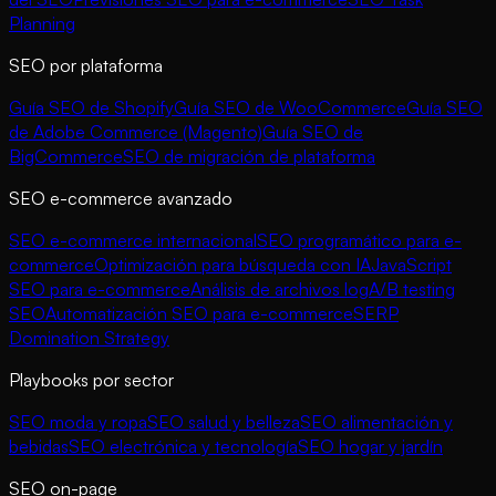
Planning
SEO por plataforma
Guía SEO de Shopify
Guía SEO de WooCommerce
Guía SEO
de Adobe Commerce (Magento)
Guía SEO de
BigCommerce
SEO de migración de plataforma
SEO e-commerce avanzado
SEO e-commerce internacional
SEO programático para e-
commerce
Optimización para búsqueda con IA
JavaScript
SEO para e-commerce
Análisis de archivos log
A/B testing
SEO
Automatización SEO para e-commerce
SERP
Domination Strategy
Playbooks por sector
SEO moda y ropa
SEO salud y belleza
SEO alimentación y
bebidas
SEO electrónica y tecnología
SEO hogar y jardín
SEO on-page