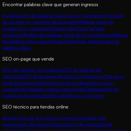
Encontrar palabras clave que generan ingresos
Investigación de palabras clave para e-commerce
Intención
de compra vs. volumen de búsqueda
Palabras clave de
producto vs. categoría
Palabras clave long tail para
productos
Análisis de palabras clave de la competencia
Mapeo
de palabras clave para tiendas
Tendencias estacionales de
palabras clave
SEO on-page que vende
SEO de páginas de producto
SEO de páginas de
categoría
SEO de la página de inicio e-commerce
Title tags y
meta descripciones
Estructura de encabezados para e-
commerce
Enlazado interno para tiendas
Optimización de
imágenes de producto
SEO del blog e-commerce
SEO técnico para tiendas online
Arquitectura de sitio para e-commerce
Gestión del
presupuesto de rastreo
Optimización de velocidad del
sitio
Mobile-First para e-commerce
Datos estructurados para