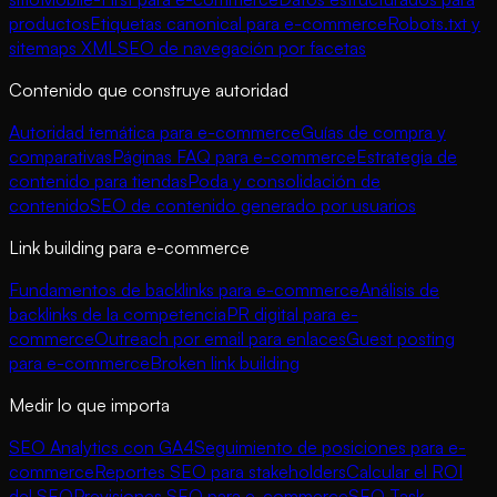
productos
Etiquetas canonical para e-commerce
Robots.txt y
sitemaps XML
SEO de navegación por facetas
Contenido que construye autoridad
Autoridad temática para e-commerce
Guías de compra y
comparativas
Páginas FAQ para e-commerce
Estrategia de
contenido para tiendas
Poda y consolidación de
contenido
SEO de contenido generado por usuarios
Link building para e-commerce
Fundamentos de backlinks para e-commerce
Análisis de
backlinks de la competencia
PR digital para e-
commerce
Outreach por email para enlaces
Guest posting
para e-commerce
Broken link building
Medir lo que importa
SEO Analytics con GA4
Seguimiento de posiciones para e-
commerce
Reportes SEO para stakeholders
Calcular el ROI
del SEO
Previsiones SEO para e-commerce
SEO Task