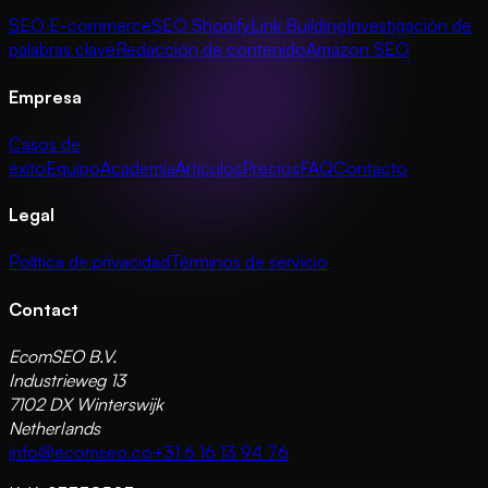
SEO E-commerce
SEO Shopify
Link Building
Investigación de
palabras clave
Redacción de contenido
Amazon SEO
Empresa
Casos de
éxito
Equipo
Academia
Artículos
Precios
FAQ
Contacto
Legal
Política de privacidad
Términos de servicio
Contact
EcomSEO B.V.
Industrieweg 13
7102 DX Winterswijk
Netherlands
info@ecomseo.co
+31 6 16 13 94 76