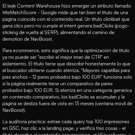
El leak Content Warehouse hizo emerger un atributo llamado
titleMatchScore - Google mide que tan bien el título de una
página coincide con el contenido real. Un título clickbait que
gana clics pero no cumple el intent genera badClicks (pogo-
sticking de vuelta al SERP), alimentando el camino de
demotion de NavBoost.
Para ecommerce, esto significa que la optimización de título
ya no puede ser "escribir el mejor iman de CTR" en
aislamiento. El título tiene que describir honestamente lo que
el buscador obtiene cuando aterriza. "Mejores zapatillas para
pies anchos - 12 pares probados bajo 100 EUR" funciona solo
si la página realmente tiene un comparativo de pares
probados bajo 100 EUR. Si aterriza en una categoría generica
sin contenido comparativo, los badClicks se acumulan y la
página se desliza fuera de vista en 13 meses (ventana movil de
NavBoost).
La auditoria practica: extrae cada query top 100 impresiones
en GSC, haz clic a la landing page, y verifica tres cosas - el
título describe el contenido con precision, el H1 lo refuerza, y