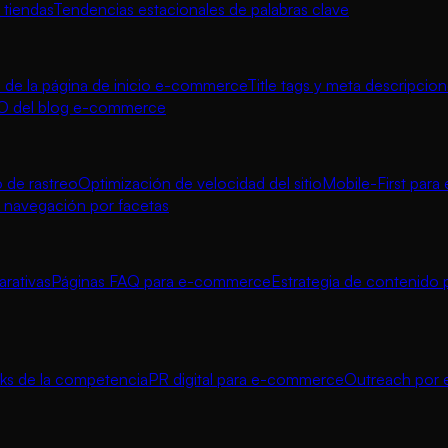
 tiendas
Tendencias estacionales de palabras clave
de la página de inicio e-commerce
Title tags y meta descripcio
O del blog e-commerce
 de rastreo
Optimización de velocidad del sitio
Mobile-First par
navegación por facetas
rativas
Páginas FAQ para e-commerce
Estrategia de contenido 
inks de la competencia
PR digital para e-commerce
Outreach por e