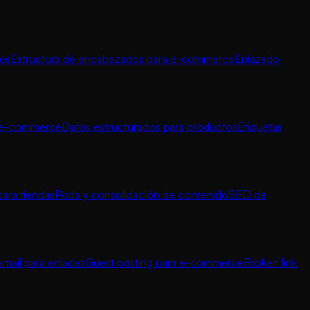
nes
Estructura de encabezados para e-commerce
Enlazado
a e-commerce
Datos estructurados para productos
Etiquetas
para tiendas
Poda y consolidación de contenido
SEO de
mail para enlaces
Guest posting para e-commerce
Broken link