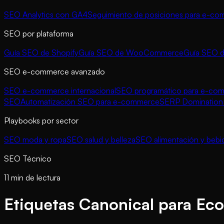
SEO Analytics con GA4
Seguimiento de posiciones para e-c
SEO por plataforma
Guía SEO de Shopify
Guía SEO de WooCommerce
Guía SEO 
SEO e-commerce avanzado
SEO e-commerce internacional
SEO programático para e-co
SEO
Automatización SEO para e-commerce
SERP Domination 
Playbooks por sector
SEO moda y ropa
SEO salud y belleza
SEO alimentación y bebi
SEO Técnico
11 min de lectura
Etiquetas Canonical para E