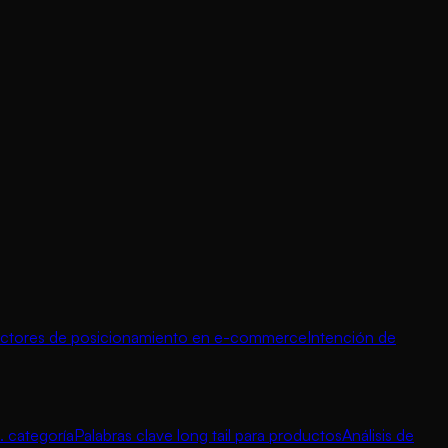
ctores de posicionamiento en e-commerce
Intención de
. categoría
Palabras clave long tail para productos
Análisis de