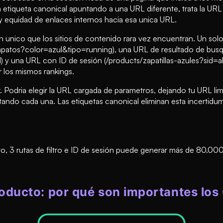
iqueta canonical apuntando a una URL diferente, trata la URL r
 equidad de enlaces internos hacia esa unica URL.
unico que los sitios de contenido rara vez encuentran. Un solo
 (/zapatos?color=azul&tipo=running), una URL de resultado de bu
) y una URL con ID de sesión (/products/zapatillas-azules?sid=
 los mismos rankings.
. Podria elegir la URL cargada de parametros, dejando tu URL li
bilitando cada una. Las etiquetas canonical eliminan esta incerti
, 3 rutas de filtro e ID de sesión puede generar más de 80.000