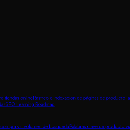
 tiendas online
Rastreo e indexación de páginas de producto
Fa
das
SEO Learning Roadmap
e compra vs. volumen de búsqueda
Palabras clave de producto vs