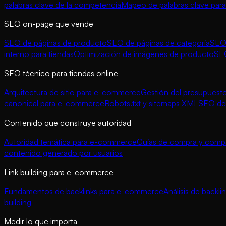
palabras clave de la competencia
Mapeo de palabras clave para
SEO on-page que vende
SEO de páginas de producto
SEO de páginas de categoría
SEO 
interno para tiendas
Optimización de imágenes de producto
SE
SEO técnico para tiendas online
Arquitectura de sitio para e-commerce
Gestión del presupuesto
canonical para e-commerce
Robots.txt y sitemaps XML
SEO de 
Contenido que construye autoridad
Autoridad temática para e-commerce
Guías de compra y compa
contenido generado por usuarios
Link building para e-commerce
Fundamentos de backlinks para e-commerce
Análisis de backl
building
Medir lo que importa