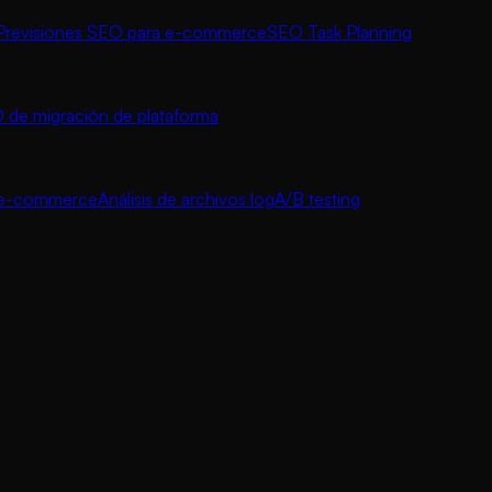
Previsiones SEO para e-commerce
SEO Task Planning
 de migración de plataforma
a e-commerce
Análisis de archivos log
A/B testing