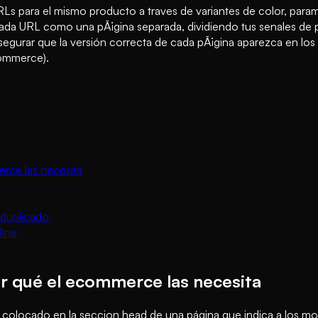
Ls para el mismo producto a traves de variantes de color, para
 cada URL como una pÃ¡gina separada, dividiendo tus senales de
asegurar que la versión correcta de cada pÃ¡gina aparezca en los
ommerce).
rce las necesita
 duplicado
line
or qué el ecommerce las necesita
colocado en la seccion head de una página que indica a los mot