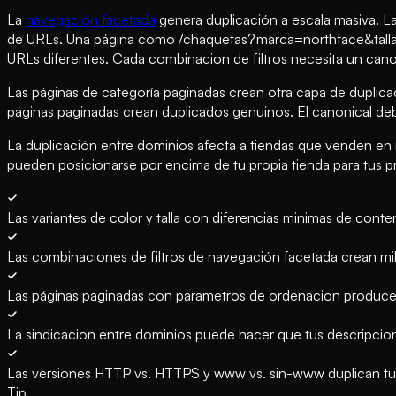
La
navegación facetada
genera duplicación a escala masiva. La
de URLs. Una página como /chaquetas?marca=northface&talla
URLs diferentes. Cada combinacion de filtros necesita un cano
Las páginas de categoría paginadas crean otra capa de duplica
páginas paginadas crean duplicados genuinos. El canonical deb
La duplicación entre dominios afecta a tiendas que venden en 
pueden posicionarse por encima de tu propia tienda para tus p
Las variantes de color y talla con diferencias minimas de cont
Las combinaciones de filtros de navegación facetada crean mi
Las páginas paginadas con parametros de ordenacion producen
La sindicacion entre dominios puede hacer que tus descripcion
Las versiones HTTP vs. HTTPS y www vs. sin-www duplican tu
Tip