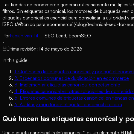
Las tiendas de ecommerce generan rutinariamente multiples UR
filtros. Sin etiquetas canonical, los motores de busqueda ven
etiquetas canonical es esencial para consolidar la autoridad y 
[SEO tÃ©cnico para ecommerce](/blog/technical-seo-for-ec
Por
Fabian van Til
— SEO Lead, EcomSEO
·
Última revisión
:
14 de mayo de 2026
In this guide
1
.
Qué hacen las etiquetas canonical y por qué el ecomme
2
.
Escenarios comunes de duplicación en ecommerce
3
.
Implementar etiquetas canonical correctamente
4
.
Etiquetas canonical vs. otras soluciones de contenido
5
.
Errores comunes de etiquetas canonical en tiendas on
6
.
Auditar y monitorear etiquetas canonical a escala
Qué hacen las etiquetas canonical y p
Una etiqueta canonical (rel="canonical") es un elemento HTML 