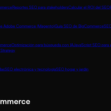
ommerce
Reportes SEO para stakeholders
Calcular el ROI del SEO
de Adobe Commerce (Magento)
Guía SEO de BigCommerce
SEO
mmerce
Optimización para búsqueda con IA
JavaScript SEO par
Strategy
das
SEO electrónica y tecnología
SEO hogar y jardín
commerce