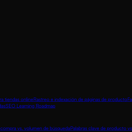
 tiendas online
Rastreo e indexación de páginas de producto
Fa
das
SEO Learning Roadmap
e compra vs. volumen de búsqueda
Palabras clave de producto vs