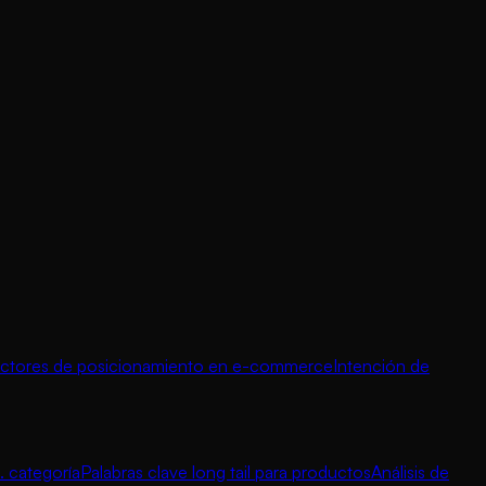
ctores de posicionamiento en e-commerce
Intención de
. categoría
Palabras clave long tail para productos
Análisis de