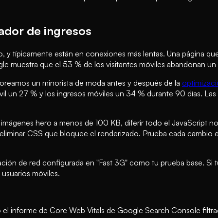
cador de ingresos
o, y típicamente están en conexiones más lentas. Una página qu
e muestra que el 53 % de los visitantes móviles abandonan un s
toreamos un minorista de moda antes y después de la
optimizaci
vil un 27 % y los ingresos móviles un 34 % durante 90 días. L
 imágenes hero a menos de 100 KB, diferir todo el JavaScript no 
iminar CSS que bloquee el renderizado. Prueba cada cambio es
ción de red configurada en "Fast 3G" como tu prueba base. Si t
 usuarios móviles.
 el informe de Core Web Vitals de Google Search Console filtr