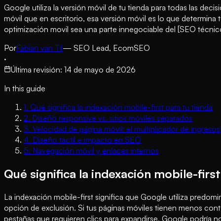
Google utiliza la versión móvil de tu tienda para todas las de
móvil que en escritorio, esa versión móvil es lo que determina
optimización movil sea una parte innegociable del [SEO técn
Por
Fabian van Til
— SEO Lead, EcomSEO
·
Última revisión
:
14 de mayo de 2026
In this guide
1
.
Qué significa la indexación mobile-first para tu tienda
2
.
Diseño responsive vs. sitios móviles separados
3
.
Velocidad de página móvil: el multiplicador de ingresos
4
.
Diseño táctil e impacto en SEO
5
.
Navegación móvil y enlaces internos
Qué significa la indexación mobile-first
La indexación mobile-first significa que Google utiliza predom
opción de exclusión. Si tus páginas móviles tienen menos conten
pestañas que requieren clics para expandirse, Google podría n