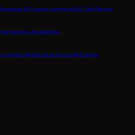
Previsiones SEO para e-commerce
SEO Task Planning
 de migración de plataforma
a e-commerce
Análisis de archivos log
A/B testing