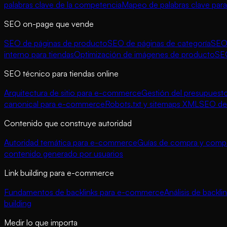
palabras clave de la competencia
Mapeo de palabras clave para
SEO on-page que vende
SEO de páginas de producto
SEO de páginas de categoría
SEO 
interno para tiendas
Optimización de imágenes de producto
SE
SEO técnico para tiendas online
Arquitectura de sitio para e-commerce
Gestión del presupuesto
canonical para e-commerce
Robots.txt y sitemaps XML
SEO de 
Contenido que construye autoridad
Autoridad temática para e-commerce
Guías de compra y compa
contenido generado por usuarios
Link building para e-commerce
Fundamentos de backlinks para e-commerce
Análisis de backl
building
Medir lo que importa