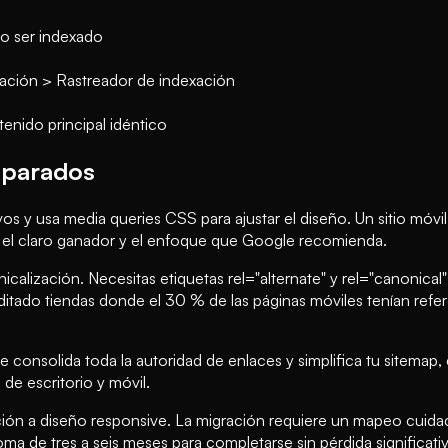
o ser indexado
ración > Rastreador de indexación
enido principal idéntico
separados
ivos y usa media queries CSS para ajustar el diseño. Un sitio 
 el claro ganador y el enfoque que Google recomienda.
alización. Necesitas etiquetas rel="alternate" y rel="canonical" 
itado tiendas donde el 30 % de las páginas móviles tenían refe
e consolida toda la autoridad de enlaces y simplifica tu sitemap
de escritorio y móvil.
gración a diseño responsive. La migración requiere un mapeo cui
a de tres a seis meses para completarse sin pérdida significativ