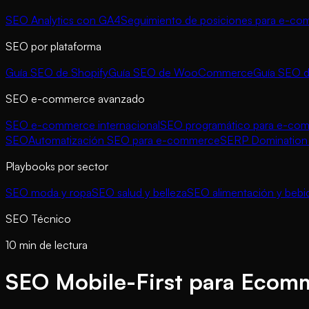
SEO Analytics con GA4
Seguimiento de posiciones para e-c
SEO por plataforma
Guía SEO de Shopify
Guía SEO de WooCommerce
Guía SEO 
SEO e-commerce avanzado
SEO e-commerce internacional
SEO programático para e-co
SEO
Automatización SEO para e-commerce
SERP Domination 
Playbooks por sector
SEO moda y ropa
SEO salud y belleza
SEO alimentación y bebi
SEO Técnico
10 min de lectura
SEO Mobile-First para Ecom