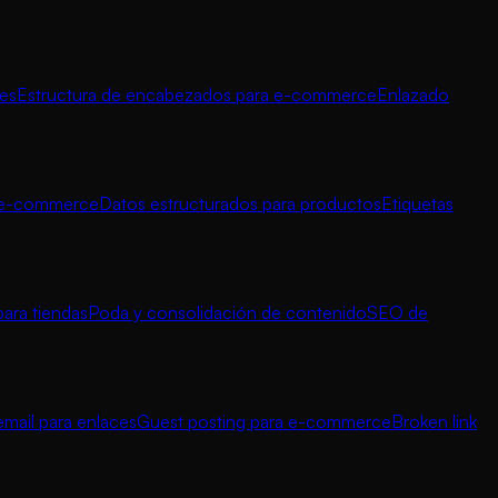
nes
Estructura de encabezados para e-commerce
Enlazado
a e-commerce
Datos estructurados para productos
Etiquetas
para tiendas
Poda y consolidación de contenido
SEO de
mail para enlaces
Guest posting para e-commerce
Broken link