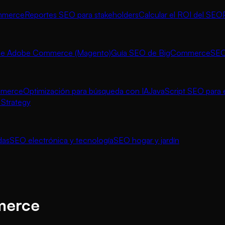
ommerce
Reportes SEO para stakeholders
Calcular el ROI del SEO
de Adobe Commerce (Magento)
Guía SEO de BigCommerce
SEO
mmerce
Optimización para búsqueda con IA
JavaScript SEO par
Strategy
das
SEO electrónica y tecnología
SEO hogar y jardín
merce