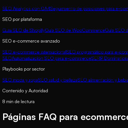
SEO Analytics con GA4
Seguimiento de posiciones para e-c
SEO por plataforma
Guía SEO de Shopify
Guía SEO de WooCommerce
Guía SEO 
SEO e-commerce avanzado
SEO e-commerce internacional
SEO programático para e-co
SEO
Automatización SEO para e-commerce
SERP Domination 
Playbooks por sector
SEO moda y ropa
SEO salud y belleza
SEO alimentación y bebi
Contenido y Autoridad
8 min de lectura
Páginas FAQ para ecommerc