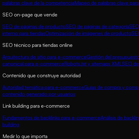
palabras clave de la competencia
Mapeo de palabras clave para
SEO on-page que vende
SEO de páginas de producto
SEO de páginas de categoría
SEO 
interno para tiendas
Optimización de imágenes de producto
SE
SEO técnico para tiendas online
Arquitectura de sitio para e-commerce
Gestión del presupuesto
canonical para e-commerce
Robots.txt y sitemaps XML
SEO de 
Contenido que construye autoridad
Autoridad temática para e-commerce
Guías de compra y compa
contenido generado por usuarios
Link building para e-commerce
Fundamentos de backlinks para e-commerce
Análisis de backl
building
Medir lo que importa