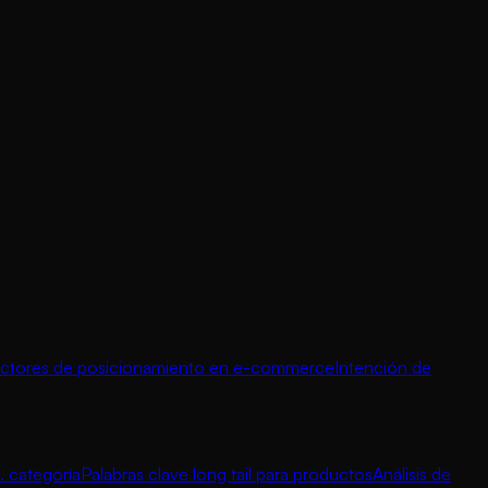
ctores de posicionamiento en e-commerce
Intención de
. categoría
Palabras clave long tail para productos
Análisis de