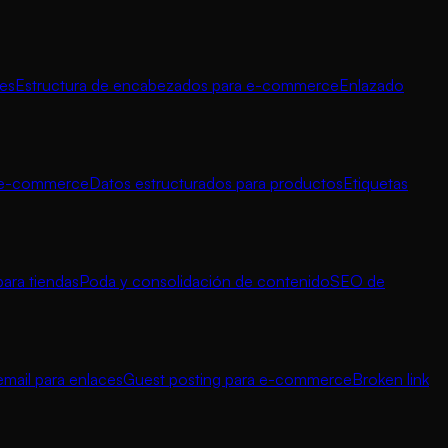
nes
Estructura de encabezados para e-commerce
Enlazado
a e-commerce
Datos estructurados para productos
Etiquetas
para tiendas
Poda y consolidación de contenido
SEO de
mail para enlaces
Guest posting para e-commerce
Broken link