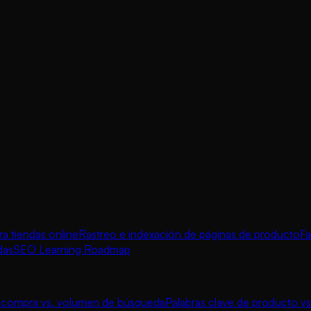
 tiendas online
Rastreo e indexación de páginas de producto
Fa
das
SEO Learning Roadmap
e compra vs. volumen de búsqueda
Palabras clave de producto vs