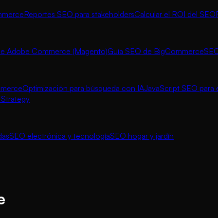
ommerce
Reportes SEO para stakeholders
Calcular el ROI del SEO
de Adobe Commerce (Magento)
Guía SEO de BigCommerce
SEO
mmerce
Optimización para búsqueda con IA
JavaScript SEO par
Strategy
das
SEO electrónica y tecnología
SEO hogar y jardín
e