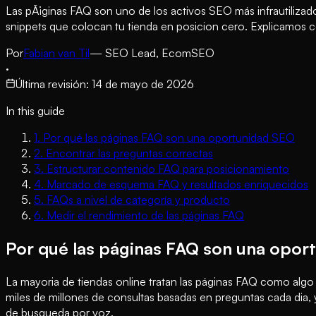
Las pÃ¡ginas FAQ son uno de los activos SEO más infrautilizad
snippets que colocan tu tienda en posicion cero. Explicamos 
Por
Fabian van Til
— SEO Lead, EcomSEO
·
Última revisión
:
14 de mayo de 2026
In this guide
1
.
Por qué las páginas FAQ son una oportunidad SEO
2
.
Encontrar las preguntas correctas
3
.
Estructurar contenido FAQ para posicionamiento
4
.
Marcado de esquema FAQ y resultados enriquecidos
5
.
FAQs a nivel de categoría y producto
6
.
Medir el rendimiento de las páginas FAQ
Por qué las páginas FAQ son una opor
La mayoria de tiendas online tratan las páginas FAQ como alg
miles de millones de consultas basadas en preguntas cada dia
de busqueda por voz.