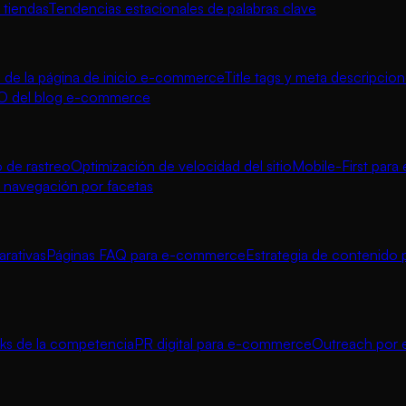
 tiendas
Tendencias estacionales de palabras clave
de la página de inicio e-commerce
Title tags y meta descripcio
O del blog e-commerce
 de rastreo
Optimización de velocidad del sitio
Mobile-First par
navegación por facetas
rativas
Páginas FAQ para e-commerce
Estrategia de contenido 
inks de la competencia
PR digital para e-commerce
Outreach por e