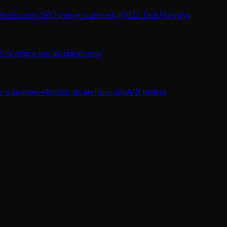
Previsiones SEO para e-commerce
SEO Task Planning
 de migración de plataforma
a e-commerce
Análisis de archivos log
A/B testing