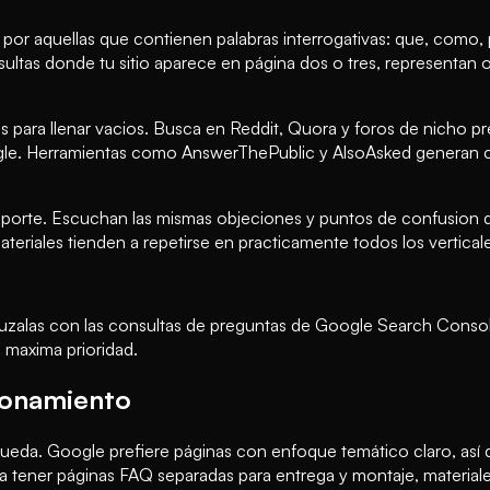
s por aquellas que contienen palabras interrogativas: que, como,
nsultas donde tu sitio aparece en página dos o tres, represent
s para llenar vacios. Busca en Reddit, Quora y foros de nicho pr
ogle. Herramientas como AnswerThePublic y AlsoAsked generan c
porte. Escuchan las mismas objeciones y puntos de confusion di
ateriales tienden a repetirse en practicamente todos los vertic
 cruzalas con las consultas de preguntas de Google Search Consol
 maxima prioridad.
ionamiento
ueda. Google prefiere páginas con enfoque temático claro, así q
a tener páginas FAQ separadas para entrega y montaje, material