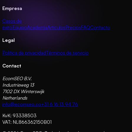
Empresa
Casos de
éxito
Equipo
Academia
Artículos
Precios
FAQ
Contacto
Legal
Política de privacidad
Términos de servicio
Contact
EcomSEO B.V.
Industrieweg 13
7102 DX Winterswijk
Netherlands
info@ecomseo.co
+31 6 16 13 94 76
KvK: 93338503
VAT: NL866362150B01