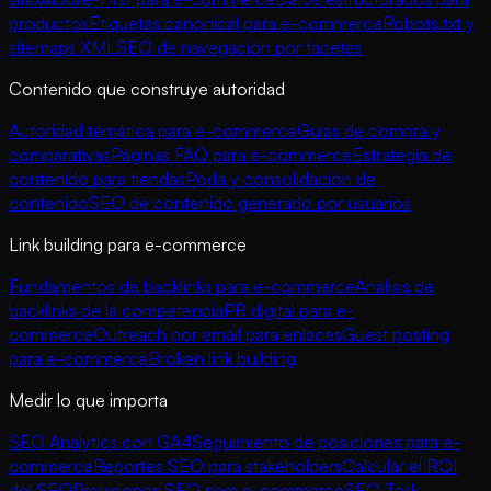
productos
Etiquetas canonical para e-commerce
Robots.txt y
sitemaps XML
SEO de navegación por facetas
Contenido que construye autoridad
Autoridad temática para e-commerce
Guías de compra y
comparativas
Páginas FAQ para e-commerce
Estrategia de
contenido para tiendas
Poda y consolidación de
contenido
SEO de contenido generado por usuarios
Link building para e-commerce
Fundamentos de backlinks para e-commerce
Análisis de
backlinks de la competencia
PR digital para e-
commerce
Outreach por email para enlaces
Guest posting
para e-commerce
Broken link building
Medir lo que importa
SEO Analytics con GA4
Seguimiento de posiciones para e-
commerce
Reportes SEO para stakeholders
Calcular el ROI
del SEO
Previsiones SEO para e-commerce
SEO Task