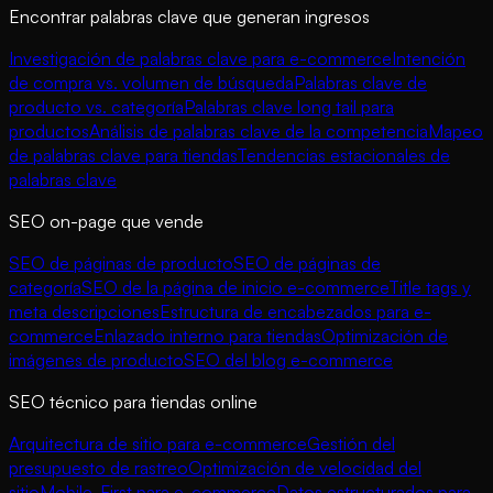
Encontrar palabras clave que generan ingresos
Investigación de palabras clave para e-commerce
Intención
de compra vs. volumen de búsqueda
Palabras clave de
producto vs. categoría
Palabras clave long tail para
productos
Análisis de palabras clave de la competencia
Mapeo
de palabras clave para tiendas
Tendencias estacionales de
palabras clave
SEO on-page que vende
SEO de páginas de producto
SEO de páginas de
categoría
SEO de la página de inicio e-commerce
Title tags y
meta descripciones
Estructura de encabezados para e-
commerce
Enlazado interno para tiendas
Optimización de
imágenes de producto
SEO del blog e-commerce
SEO técnico para tiendas online
Arquitectura de sitio para e-commerce
Gestión del
presupuesto de rastreo
Optimización de velocidad del
sitio
Mobile-First para e-commerce
Datos estructurados para