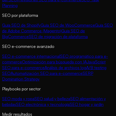
Planning
SEO por plataforma
Guía SEO de Shopify
Guía SEO de WooCommerce
Guía SEO
de Adobe Commerce (Magento)
Guía SEO de
BigCommerce
SEO de migración de plataforma
SEO e-commerce avanzado
SEO e-commerce internacional
SEO programático para e-
commerce
Optimización para búsqueda con IA
JavaScript
SEO para e-commerce
Análisis de archivos log
A/B testing
SEO
Automatización SEO para e-commerce
SERP
Domination Strategy
Playbooks por sector
SEO moda y ropa
SEO salud y belleza
SEO alimentación y
bebidas
SEO electrónica y tecnología
SEO hogar y jardín
Medir resultados