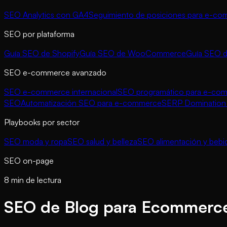
SEO Analytics con GA4
Seguimiento de posiciones para e-c
SEO por plataforma
Guía SEO de Shopify
Guía SEO de WooCommerce
Guía SEO 
SEO e-commerce avanzado
SEO e-commerce internacional
SEO programático para e-co
SEO
Automatización SEO para e-commerce
SERP Domination 
Playbooks por sector
SEO moda y ropa
SEO salud y belleza
SEO alimentación y bebi
SEO on-page
8 min de lectura
SEO de Blog para Ecommerc