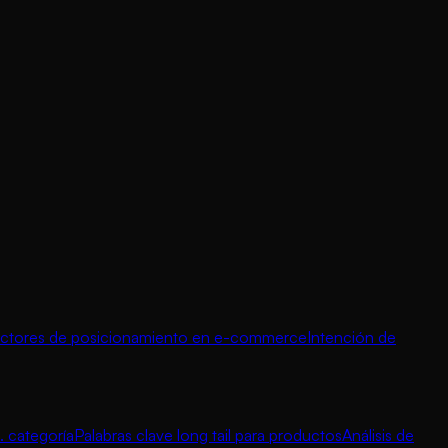
ctores de posicionamiento en e-commerce
Intención de
. categoría
Palabras clave long tail para productos
Análisis de