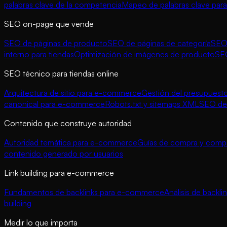
palabras clave de la competencia
Mapeo de palabras clave para
SEO on-page que vende
SEO de páginas de producto
SEO de páginas de categoría
SEO 
interno para tiendas
Optimización de imágenes de producto
SE
SEO técnico para tiendas online
Arquitectura de sitio para e-commerce
Gestión del presupuesto
canonical para e-commerce
Robots.txt y sitemaps XML
SEO de 
Contenido que construye autoridad
Autoridad temática para e-commerce
Guías de compra y compa
contenido generado por usuarios
Link building para e-commerce
Fundamentos de backlinks para e-commerce
Análisis de backl
building
Medir lo que importa