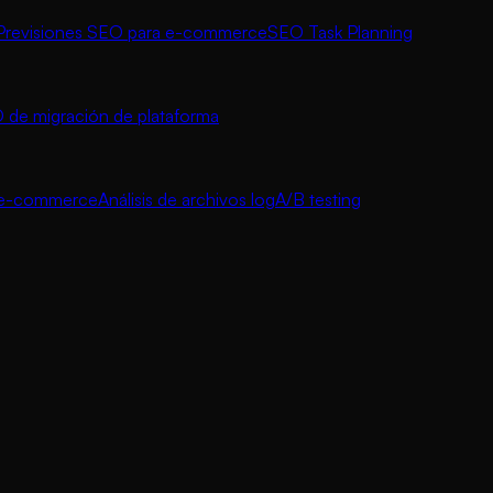
Previsiones SEO para e-commerce
SEO Task Planning
 de migración de plataforma
a e-commerce
Análisis de archivos log
A/B testing