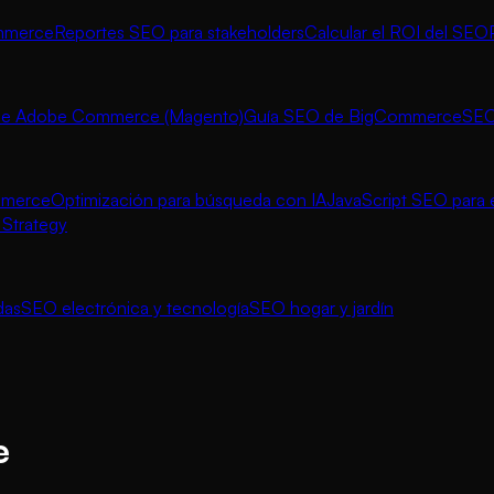
ommerce
Reportes SEO para stakeholders
Calcular el ROI del SEO
de Adobe Commerce (Magento)
Guía SEO de BigCommerce
SEO
mmerce
Optimización para búsqueda con IA
JavaScript SEO par
Strategy
das
SEO electrónica y tecnología
SEO hogar y jardín
e