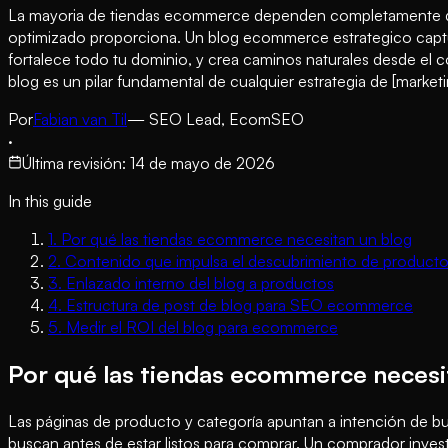
La mayoria de tiendas ecommerce dependen completamente de 
optimizado proporciona. Un blog ecommerce estrategico captu
fortalece todo tu dominio, y crea caminos naturales desde el c
blog es un pilar fundamental de cualquier estrategia de [marke
Por
Fabian van Til
— SEO Lead, EcomSEO
·
Última revisión
:
14 de mayo de 2026
In this guide
1
.
Por qué las tiendas ecommerce necesitan un blog
2
.
Contenido que impulsa el descubrimiento de product
3
.
Enlazado interno del blog a productos
4
.
Estructura de post de blog para SEO ecommerce
5
.
Medir el ROI del blog para ecommerce
Por qué las tiendas ecommerce necesi
Las páginas de producto y categoría apuntan a intención de bu
buscan antes de estar listos para comprar. Un comprador inves