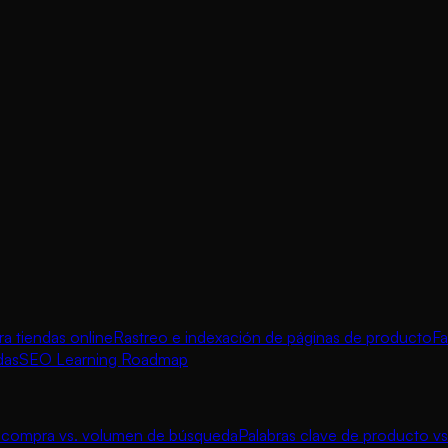
 tiendas online
Rastreo e indexación de páginas de producto
Fa
das
SEO Learning Roadmap
e compra vs. volumen de búsqueda
Palabras clave de producto vs