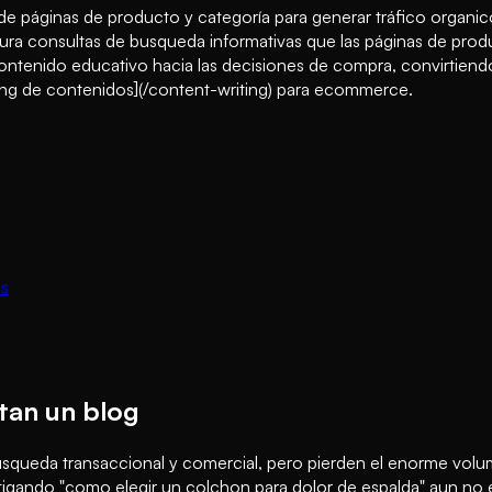
páginas de producto y categoría para generar tráfico organico
ra consultas de busqueda informativas que las páginas de prod
ontenido educativo hacia las decisiones de compra, convirtiendo
ting de contenidos](/content-writing) para ecommerce.
os
tan un blog
squeda transaccional y comercial, pero pierden el enorme volum
tigando "como elegir un colchon para dolor de espalda" aun no e