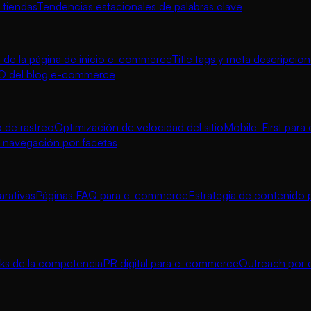
 tiendas
Tendencias estacionales de palabras clave
de la página de inicio e-commerce
Title tags y meta descripcio
O del blog e-commerce
 de rastreo
Optimización de velocidad del sitio
Mobile-First par
navegación por facetas
rativas
Páginas FAQ para e-commerce
Estrategia de contenido 
inks de la competencia
PR digital para e-commerce
Outreach por e