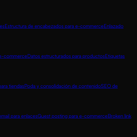
nes
Estructura de encabezados para e-commerce
Enlazado
a e-commerce
Datos estructurados para productos
Etiquetas
para tiendas
Poda y consolidación de contenido
SEO de
mail para enlaces
Guest posting para e-commerce
Broken link