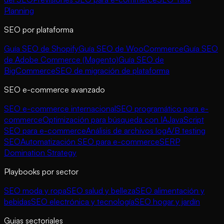
Planning
SEO por plataforma
Guía SEO de Shopify
Guía SEO de WooCommerce
Guía SEO
de Adobe Commerce (Magento)
Guía SEO de
BigCommerce
SEO de migración de plataforma
SEO e-commerce avanzado
SEO e-commerce internacional
SEO programático para e-
commerce
Optimización para búsqueda con IA
JavaScript
SEO para e-commerce
Análisis de archivos log
A/B testing
SEO
Automatización SEO para e-commerce
SERP
Domination Strategy
Playbooks por sector
SEO moda y ropa
SEO salud y belleza
SEO alimentación y
bebidas
SEO electrónica y tecnología
SEO hogar y jardín
Guias sectoriales