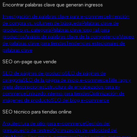
Encontrar palabras clave que generan ingresos
Investigación de palabras clave para e-commerce
Intención
de compra vs. volumen de búsqueda
Palabras clave de
producto vs. categoría
Palabras clave long tail para
productos
Análisis de palabras clave de la competencia
Mapeo
de palabras clave para tiendas
Tendencias estacionales de
palabras clave
SEO on-page que vende
SEO de páginas de producto
SEO de páginas de
categoría
SEO de la página de inicio e-commerce
Title tags y
meta descripciones
Estructura de encabezados para e-
commerce
Enlazado interno para tiendas
Optimización de
imágenes de producto
SEO del blog e-commerce
SEO técnico para tiendas online
Arquitectura de sitio para e-commerce
Gestión del
presupuesto de rastreo
Optimización de velocidad del
sitio
Mobile-First para e-commerce
Datos estructurados para