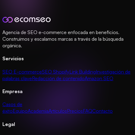
Agencia de SEO e-commerce enfocada en beneficios.
Construimos y escalamos marcas a través de la búsqueda
orgánica.
Servicios
SEO E-commerce
SEO Shopify
Link Building
Investigación de
palabras clave
Redacción de contenido
Amazon SEO
Empresa
Casos de
éxito
Equipo
Academia
Artículos
Precios
FAQ
Contacto
Legal