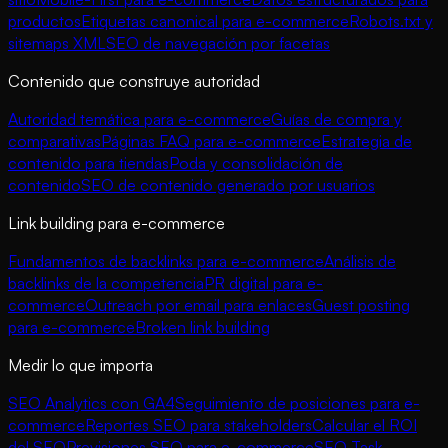
productos
Etiquetas canonical para e-commerce
Robots.txt y
sitemaps XML
SEO de navegación por facetas
Contenido que construye autoridad
Autoridad temática para e-commerce
Guías de compra y
comparativas
Páginas FAQ para e-commerce
Estrategia de
contenido para tiendas
Poda y consolidación de
contenido
SEO de contenido generado por usuarios
Link building para e-commerce
Fundamentos de backlinks para e-commerce
Análisis de
backlinks de la competencia
PR digital para e-
commerce
Outreach por email para enlaces
Guest posting
para e-commerce
Broken link building
Medir lo que importa
SEO Analytics con GA4
Seguimiento de posiciones para e-
commerce
Reportes SEO para stakeholders
Calcular el ROI
del SEO
Previsiones SEO para e-commerce
SEO Task