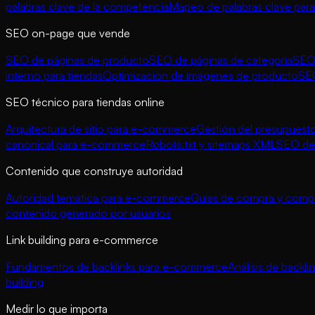
palabras clave de la competencia
Mapeo de palabras clave para
SEO on-page que vende
SEO de páginas de producto
SEO de páginas de categoría
SEO 
interno para tiendas
Optimización de imágenes de producto
SE
SEO técnico para tiendas online
Arquitectura de sitio para e-commerce
Gestión del presupuesto
canonical para e-commerce
Robots.txt y sitemaps XML
SEO de 
Contenido que construye autoridad
Autoridad temática para e-commerce
Guías de compra y compa
contenido generado por usuarios
Link building para e-commerce
Fundamentos de backlinks para e-commerce
Análisis de backl
building
Medir lo que importa