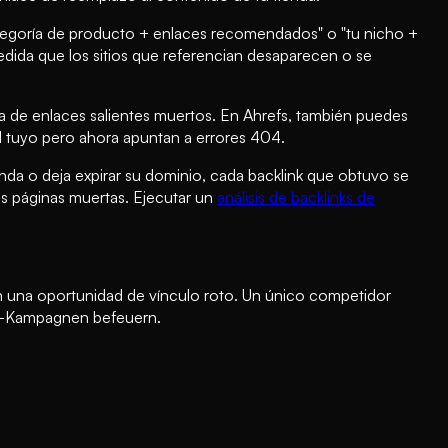
tegoría de producto + enlaces recomendados" o "tu nicho +
edida que los sitios que referencian desaparecen o se
a de enlaces salientes muertos. En Ahrefs, también puedes
l tuyo pero ahora apuntan a errores 404.
enda o deja expirar su dominio, cada backlink que obtuvo se
s páginas muertas. Ejecutar un
análisis de backlinks de
n una oportunidad de vínculo roto. Un único competidor
h-Kampagnen befeuern.