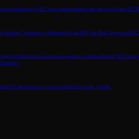
ommerce
Reportes SEO para stakeholders
Calcular el ROI del SEO
de Adobe Commerce (Magento)
Guía SEO de BigCommerce
SEO
mmerce
Optimización para búsqueda con IA
JavaScript SEO par
Strategy
das
SEO electrónica y tecnología
SEO hogar y jardín