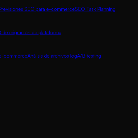
Previsiones SEO para e-commerce
SEO Task Planning
 de migración de plataforma
a e-commerce
Análisis de archivos log
A/B testing