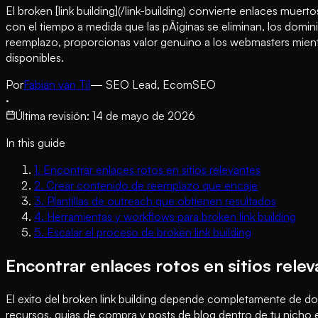
El broken [link building](/link-building) convierte enlaces mue
con el tiempo a medida que las pÃ¡ginas se eliminan, los domin
reemplazo, proporcionas valor genuino a los webmasters mientras
disponibles.
Por
Fabian van Til
— SEO Lead, EcomSEO
·
Última revisión
:
14 de mayo de 2026
In this guide
1
.
Encontrar enlaces rotos en sitios relevantes
2
.
Crear contenido de reemplazo que encaje
3
.
Plantillas de outreach que obtienen resultados
4
.
Herramientas y workflows para broken link building
5
.
Escalar el proceso de broken link building
Encontrar enlaces rotos en sitios rele
El exito del broken link building depende completamente de do
recursos, guias de compra y posts de blog dentro de tu nicho