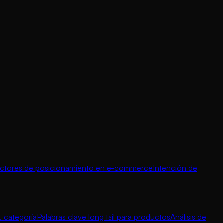
ctores de posicionamiento en e-commerce
Intención de
. categoría
Palabras clave long tail para productos
Análisis de