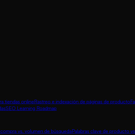
 tiendas online
Rastreo e indexación de páginas de producto
Fa
das
SEO Learning Roadmap
e compra vs. volumen de búsqueda
Palabras clave de producto vs