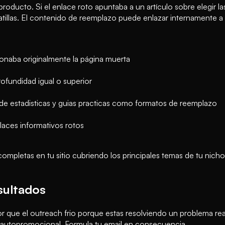
ducto. Si el enlace roto apuntaba a un artículo sobre elegir las
tillas. El contenido de reemplazo puede enlazar internamente a 
onaba originalmente la página muerta
fundidad igual o superior
de estadisticas y guias practicas como formatos de reemplazo
aces informativos rotos
ompletas en tu sitio cubriendo los principales temas de tu nich
sultados
or que el outreach frio porque estas resolviendo un problema real
no autopromocional. Formula tu email en consecuencia.