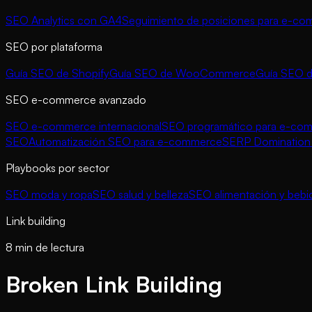
SEO Analytics con GA4
Seguimiento de posiciones para e-c
SEO por plataforma
Guía SEO de Shopify
Guía SEO de WooCommerce
Guía SEO 
SEO e-commerce avanzado
SEO e-commerce internacional
SEO programático para e-co
SEO
Automatización SEO para e-commerce
SERP Domination 
Playbooks por sector
SEO moda y ropa
SEO salud y belleza
SEO alimentación y bebi
Link building
8 min de lectura
Broken Link Building