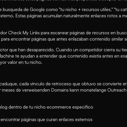
 busqueda de Google como "tu nicho + recursos utiles," "tu ca
 externo. Estas páginas acumulan naturalmente enlaces rotos a m
ador Check My Links para escanear páginas de recursos en busc
para encontrar páginas que antes enlazaban contenido similar a
 sector que han desaparecido. Cuando un competidor cierra su ti
chine te ayudan a entender que contenido existia antes en esa
or valor en tu nicho.
 caduque, cada vínculo de retroceso que obtuvo se convierte e
tar meses de verweisenden Domains kann monatelange Outreac
 blog dentro de tu nicho ecommerce especifico
 encontrar páginas que curan enlaces externos