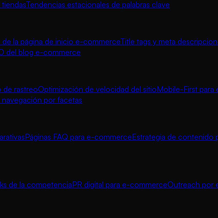
 tiendas
Tendencias estacionales de palabras clave
de la página de inicio e-commerce
Title tags y meta descripcio
O del blog e-commerce
 de rastreo
Optimización de velocidad del sitio
Mobile-First par
navegación por facetas
rativas
Páginas FAQ para e-commerce
Estrategia de contenido 
inks de la competencia
PR digital para e-commerce
Outreach por e