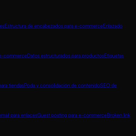
nes
Estructura de encabezados para e-commerce
Enlazado
a e-commerce
Datos estructurados para productos
Etiquetas
para tiendas
Poda y consolidación de contenido
SEO de
mail para enlaces
Guest posting para e-commerce
Broken link