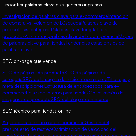
Encontrar palabras clave que generan ingresos
Investigación de palabras clave para e-commerce
Intención
de compra vs. volumen de búsqueda
Palabras clave de
producto vs. categoría
Palabras clave long tail para
productos
Análisis de palabras clave de la competencia
Mapeo
de palabras clave para tiendas
Tendencias estacionales de
palabras clave
SEO on-page que vende
SEO de páginas de producto
SEO de páginas de
categoría
SEO de la página de inicio e-commerce
Title tags y
meta descripciones
Estructura de encabezados para e-
commerce
Enlazado interno para tiendas
Optimización de
imágenes de producto
SEO del blog e-commerce
SEO técnico para tiendas online
Arquitectura de sitio para e-commerce
Gestión del
presupuesto de rastreo
Optimización de velocidad del
sitio
Mobile-First para e-commerce
Datos estructurados para