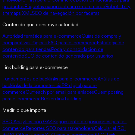
productos
Etiquetas canonical para e-commerce
Robots.txt y
sitemaps XML
SEO de navegación por facetas
Contenido que construye autoridad
Autoridad temática para e-commerce
Guías de compra y
comparativas
Páginas FAQ para e-commerce
Estrategia de
contenido para tiendas
Poda y consolidación de
contenido
SEO de contenido generado por usuarios
Link building para e-commerce
Fundamentos de backlinks para e-commerce
Análisis de
backlinks de la competencia
PR digital para e-
commerce
Outreach por email para enlaces
Guest posting
para e-commerce
Broken link building
Medir lo que importa
SEO Analytics con GA4
Seguimiento de posiciones para e-
commerce
Reportes SEO para stakeholders
Calcular el ROI
del SEO
Previsiones SEO para e-commerce
SEO Task