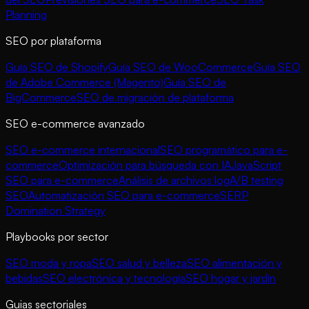
Planning
SEO por plataforma
Guía SEO de Shopify
Guía SEO de WooCommerce
Guía SEO
de Adobe Commerce (Magento)
Guía SEO de
BigCommerce
SEO de migración de plataforma
SEO e-commerce avanzado
SEO e-commerce internacional
SEO programático para e-
commerce
Optimización para búsqueda con IA
JavaScript
SEO para e-commerce
Análisis de archivos log
A/B testing
SEO
Automatización SEO para e-commerce
SERP
Domination Strategy
Playbooks por sector
SEO moda y ropa
SEO salud y belleza
SEO alimentación y
bebidas
SEO electrónica y tecnología
SEO hogar y jardín
Guias sectoriales